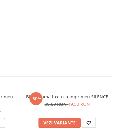
primeu
Bluza dama fuxia cu imprimeu SILENCE
Pantalon d
-50%
-50%
99,00 RON
49,50 RON
N
24
VEZI VARIANTE
V