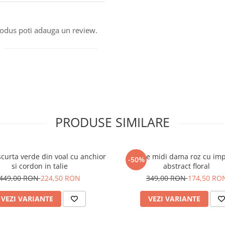
produs poti adauga un review.
PRODUSE SIMILARE
scurta verde din voal cu anchior
Rochie midi dama roz cu im
-50%
si cordon in talie
abstract floral
449,00 RON
224,50 RON
349,00 RON
174,50 RO
VEZI VARIANTE
VEZI VARIANTE