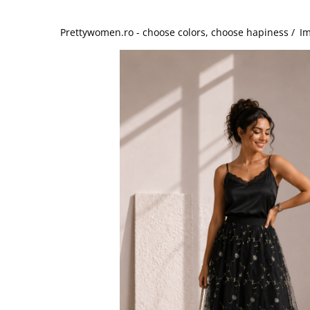
Salopete
Tricouri si topuri
Prettywomen.ro - choose colors, choose hapiness /
Im
Rochii de eveniment