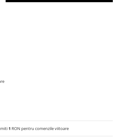
are
imiti
1
RON pentru comenzile viitoare