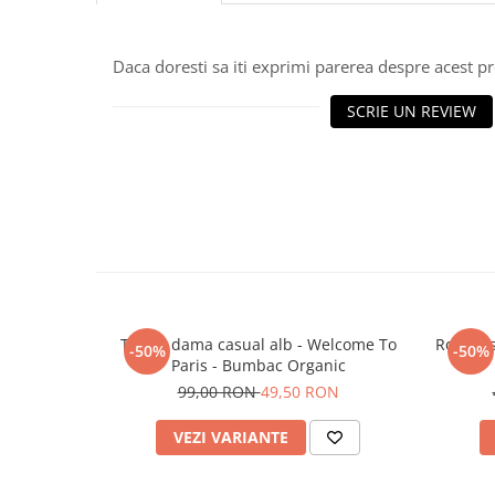
Daca doresti sa iti exprimi parerea despre acest 
SCRIE UN REVIEW
Tricou dama casual alb - Welcome To
Rochie 
-50%
-50%
Paris - Bumbac Organic
99,00 RON
49,50 RON
VEZI VARIANTE