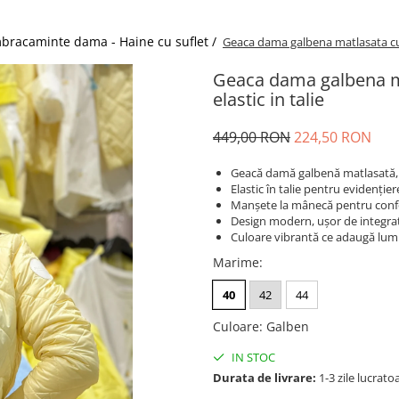
bracaminte dama - Haine cu suflet /
Geaca dama galbena matlasata cu m
Geaca dama galbena m
elastic in talie
449,00 RON
224,50 RON
Geacă damă galbenă matlasată, i
Elastic în talie pentru evidențier
Manșete la mânecă pentru confo
Design modern, ușor de integrat
Culoare vibrantă ce adaugă lumi
Marime
:
40
42
44
Culoare
:
Galben
IN STOC
Durata de livrare:
1-3 zile lucrato