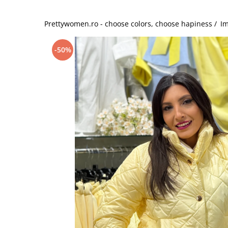
Salopete
Tricouri si topuri
Prettywomen.ro - choose colors, choose hapiness /
Im
Rochii de eveniment
-50%