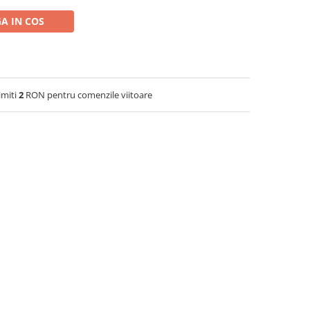
A IN COS
imiti
2
RON pentru comenzile viitoare