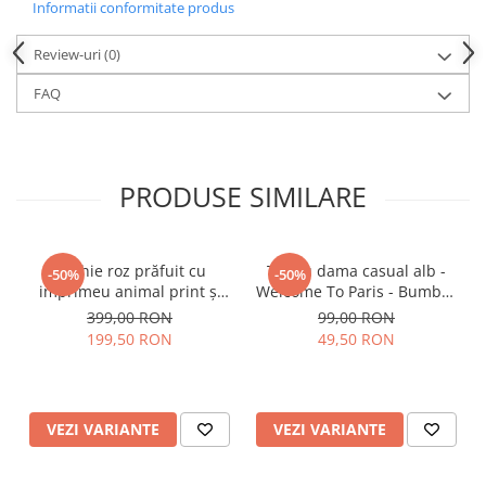
Informatii conformitate produs
Review-uri
(0)
FAQ
PRODUSE SIMILARE
Rochie roz prăfuit cu
Tricou dama casual alb -
-50%
-50%
imprimeu animal print și
Welcome To Paris - Bumbac
curea
Organic
399,00 RON
99,00 RON
199,50 RON
49,50 RON
VEZI VARIANTE
VEZI VARIANTE