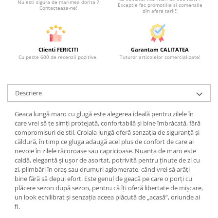
Nu esti sigura de marimea dorita ?
Exceptie fac promotiile si comenzile
Contacteaza-ne!
din afara tarii!!
Clienti FERICITI
Garantam CALITATEA
Cu peste 600 de recenzii pozitive.
Tuturor articolelor comercializate!
Descriere
Geaca lungă maro cu glugă este alegerea ideală pentru zilele în
care vrei să te simți protejată, confortabilă și bine îmbrăcată, fără
compromisuri de stil. Croiala lungă oferă senzația de siguranță și
căldură, în timp ce gluga adaugă acel plus de confort de care ai
nevoie în zilele răcoroase sau capricioase. Nuanța de maro este
caldă, elegantă și ușor de asortat, potrivită pentru ținute de zi cu
zi, plimbări în oraș sau drumuri aglomerate, când vrei să arăți
bine fără să depui efort. Este genul de geacă pe care o porți cu
plăcere sezon după sezon, pentru că îți oferă libertate de mișcare,
un look echilibrat și senzația aceea plăcută de „acasă”, oriunde ai
fi.