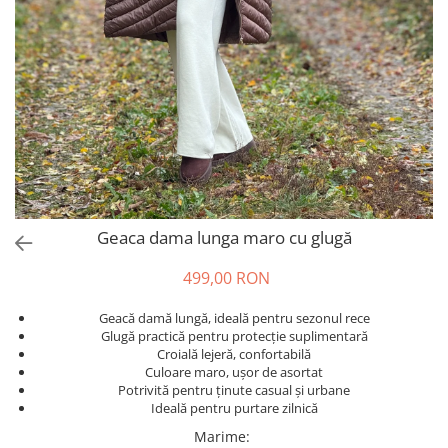
Salopete
Tricouri si topuri
Rochii de eveniment
Geaca dama lunga maro cu glugă
499,00 RON
Geacă damă lungă, ideală pentru sezonul rece
Glugă practică pentru protecție suplimentară
Croială lejeră, confortabilă
Culoare maro, ușor de asortat
Potrivită pentru ținute casual și urbane
Ideală pentru purtare zilnică
Marime
: