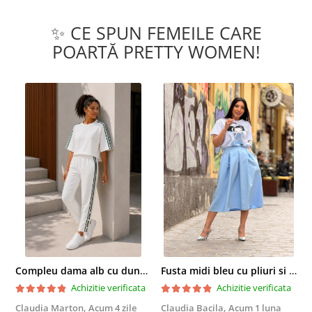
✨ CE SPUN FEMEILE CARE
POARTĂ PRETTY WOMEN!
Compleu dama alb cu dungi laterale in nuante de verde si negru
Fusta midi bleu cu pliuri si buzunare
Achizitie verificata
Achizitie verificata
Claudia Marton,
Acum 4 zile
Claudia Bacila,
Acum 1 luna
Z