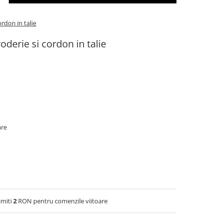
rdon in talie
derie si cordon in talie
are
imiti
2
RON pentru comenzile viitoare