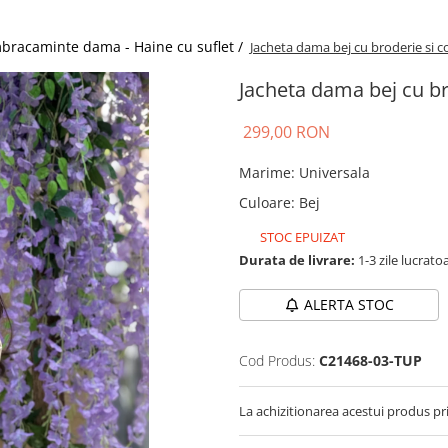
bracaminte dama - Haine cu suflet /
Jacheta dama bej cu broderie si co
Jacheta dama bej cu bro
299,00 RON
Marime
:
Universala
Culoare
:
Bej
STOC EPUIZAT
Durata de livrare:
1-3 zile lucrato
ALERTA STOC
Cod Produs:
C21468-03-TUP
La achizitionarea acestui produs pr