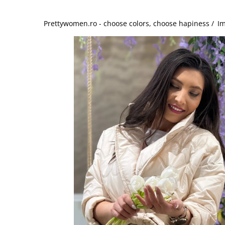
Salopete
Tricouri si topuri
Prettywomen.ro - choose colors, choose hapiness /
Im
Rochii de eveniment