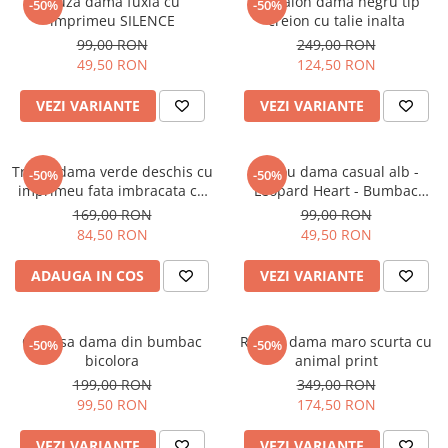
Bluza dama fuxia cu
Pantalon dama negru tip
-50%
-50%
imprimeu SILENCE
creion cu talie inalta
99,00 RON
249,00 RON
49,50 RON
124,50 RON
VEZI VARIANTE
VEZI VARIANTE
Tricou dama verde deschis cu
Tricou dama casual alb -
-50%
-50%
imprimeu fata imbracata cu
Leopard Heart - Bumbac
alb si inghetata in mana
Organic
169,00 RON
99,00 RON
84,50 RON
49,50 RON
ADAUGA IN COS
VEZI VARIANTE
Camasa dama din bumbac
Rochie dama maro scurta cu
-50%
-50%
bicolora
animal print
199,00 RON
349,00 RON
99,50 RON
174,50 RON
VEZI VARIANTE
VEZI VARIANTE