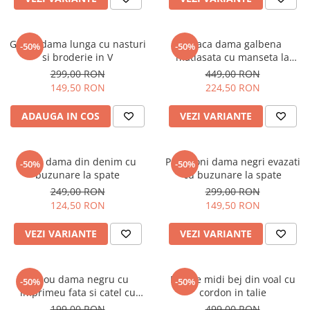
Geaca dama lunga cu nasturi
Geaca dama galbena
-50%
-50%
si broderie in V
matlasata cu manseta la
maneca si elastic in talie
299,00 RON
449,00 RON
149,50 RON
224,50 RON
ADAUGA IN COS
VEZI VARIANTE
Blugi dama din denim cu
Pantaloni dama negri evazati
-50%
-50%
buzunare la spate
cu buzunare la spate
249,00 RON
299,00 RON
124,50 RON
149,50 RON
VEZI VARIANTE
VEZI VARIANTE
Tricou dama negru cu
Rochie midi bej din voal cu
-50%
-50%
imprimeu fata si catel cu
cordon in talie
ochelari
199,00 RON
499,00 RON