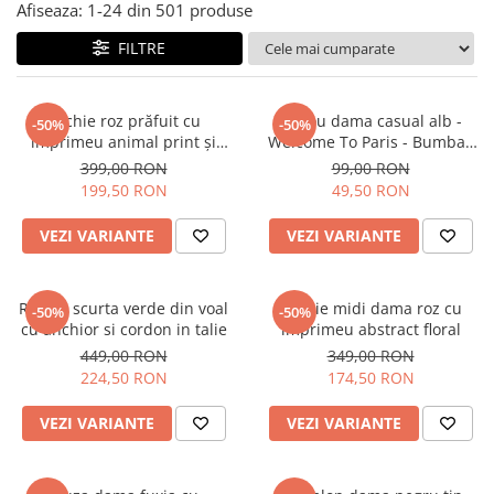
Salopete
Afiseaza:
1-
24
din
501
produse
Tricouri si topuri
FILTRE
Rochii de eveniment
Rochie roz prăfuit cu
Tricou dama casual alb -
-50%
-50%
imprimeu animal print și
Welcome To Paris - Bumbac
curea
Organic
399,00 RON
99,00 RON
199,50 RON
49,50 RON
VEZI VARIANTE
VEZI VARIANTE
Rochie scurta verde din voal
Rochie midi dama roz cu
-50%
-50%
cu anchior si cordon in talie
imprimeu abstract floral
449,00 RON
349,00 RON
224,50 RON
174,50 RON
VEZI VARIANTE
VEZI VARIANTE