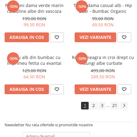
Pantaloni dama verde marin
Tricou dama casual alb - Hip
-50%
-50%
cu buline albe din vascoza
Bear - Bumbac Organic
199,00 RON
99,00 RON
99,50 RON
49,50 RON
ADAUGA IN COS
VEZI VARIANTE
Tricou alb din bumbac cu
Rochie neagra in croi drept cu
-50%
-50%
imprimeu fetita cu evantai
dungi albe curbate
129,00 RON
499,00 RON
64,50 RON
249,50 RON
ADAUGA IN COS
VEZI VARIANTE
1
2
3
21
...
Newsletter
Nu rata ofertele si promotiile noastre