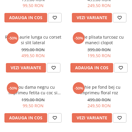
99,50 RON
249,50 RON
ADAUGA IN COS
VEZI VARIANTE
Rochie aurie lunga cu corset
Rochie plisata turcoaz cu
-50%
-50%
si slit lateral
maneci clopot
999,00 RON
399,00 RON
499,50 RON
199,50 RON
VEZI VARIANTE
ADAUGA IN COS
Tricou dama negru cu
Rochie pe fond bej cu
-50%
-50%
imprimeu fetita cu coc si
imprimeu floral roz
ochelari albastrii
199,00 RON
499,00 RON
99,50 RON
249,50 RON
ADAUGA IN COS
VEZI VARIANTE