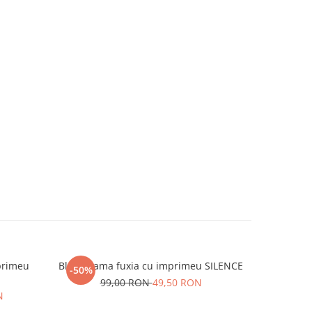
primeu
Bluza dama fuxia cu imprimeu SILENCE
Pantalon d
-50%
-50%
99,00 RON
49,50 RON
N
24