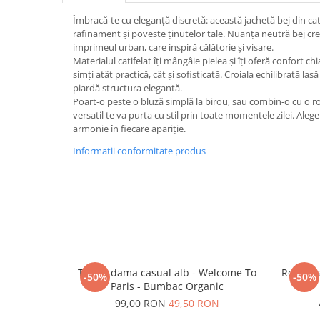
Îmbracă‑te cu eleganță discretă: această jachetă bej din c
rafinament și poveste ținutelor tale. Nuanța neutră bej cr
imprimeul urban, care inspiră călătorie și visare.
Materialul catifelat îți mângâie pielea și îți oferă confort chiar
simți atât practică, cât și sofisticată. Croiala echilibrată las
piardă structura elegantă.
Poart-o peste o bluză simplă la birou, sau combin-o cu o r
versatil te va purta cu stil prin toate momentele zilei. Aleg
armonie în fiecare apariție.
Informatii conformitate produs
Tricou dama casual alb - Welcome To
Rochie 
-50%
-50%
Paris - Bumbac Organic
99,00 RON
49,50 RON