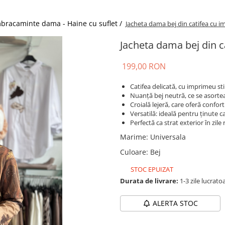
bracaminte dama - Haine cu suflet /
Jacheta dama bej din catifea cu 
Jacheta dama bej din 
199,00 RON
Catifea delicată, cu imprimeu sti
Nuanță bej neutră, ce se asorte
Croială lejeră, care oferă confort
Versatilă: ideală pentru ținute 
Perfectă ca strat exterior în zile
Marime
:
Universala
Culoare
:
Bej
STOC EPUIZAT
Durata de livrare:
1-3 zile lucrato
ALERTA STOC