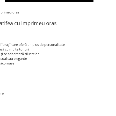
imprimeu oras
catifea cu imprimeu oras
l “oraș” care oferă un plus de personalitate
ază cu multe tonuri
 și se adaptează siluetelor
casual sau elegante
 răcoroase
are