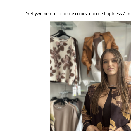
Salopete
Tricouri si topuri
Prettywomen.ro - choose colors, choose hapiness /
Im
Rochii de eveniment