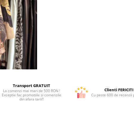
Transport GRATUIT
Clienti FERICITI
La comenzi mai mari de 500 RON !
Exceptie fac promotiile si comenzile
Cu peste 600 de recenzii p
din afara tarii!!