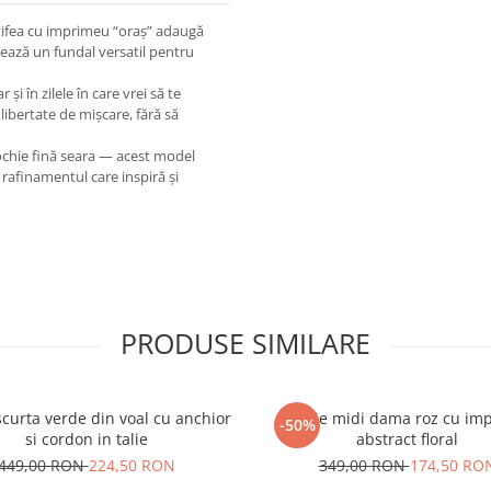
atifea cu imprimeu “oraș” adaugă
eează un fundal versatil pentru
 și în zilele în care vrei să te
ă libertate de mișcare, fără să
ochie fină seara — acest model
e rafinamentul care inspiră și
PRODUSE SIMILARE
scurta verde din voal cu anchior
Rochie midi dama roz cu im
-50%
si cordon in talie
abstract floral
449,00 RON
224,50 RON
349,00 RON
174,50 RO