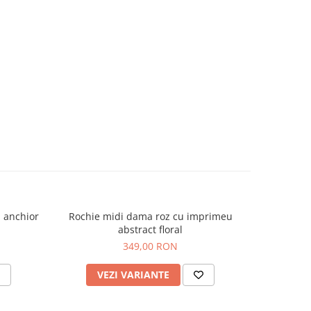
u anchior
Rochie midi dama roz cu imprimeu
Rochie mi
abstract floral
349,00 RON
VEZI VARIANTE
V