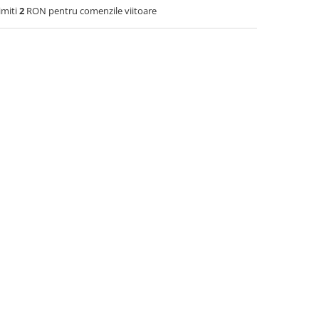
imiti
2
RON pentru comenzile viitoare