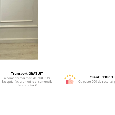
Transport GRATUIT
Clienti FERICITI
La comenzi mai mari de 500 RON !
Exceptie fac promotiile si comenzile
Cu peste 600 de recenzii p
din afara tarii!!