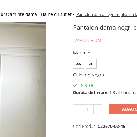
bracaminte dama - Haine cu suflet /
Pantalon dama negri cu pliuri in f
Pantalon dama negri cu 
249,00 RON
Marime
:
46
48
Culoare
:
Negru
IN STOC
Durata de livrare:
1-3 zile lucrato
ADAUG
Cod Produs:
C22670-02-46