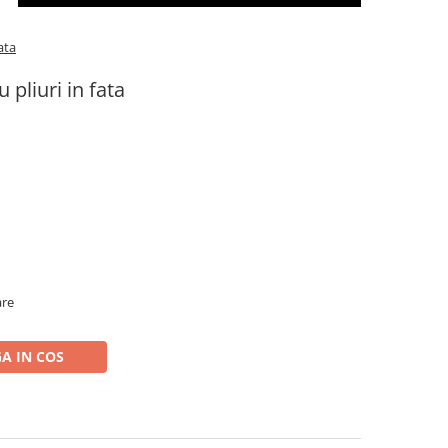
ata
pliuri in fata
are
A IN COS