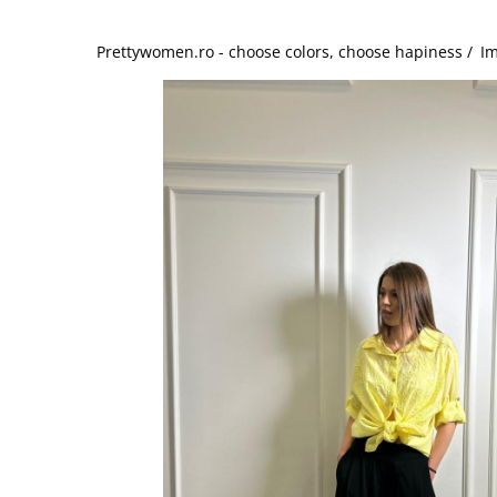
Salopete
Tricouri si topuri
Prettywomen.ro - choose colors, choose hapiness /
Im
Rochii de eveniment