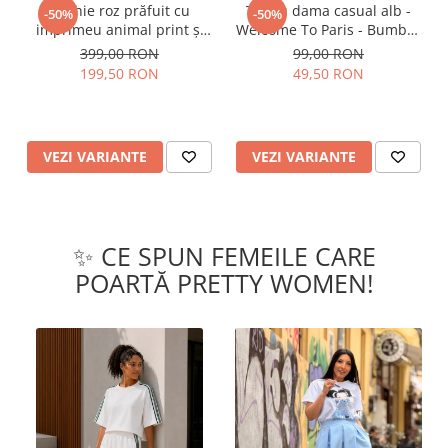
Rochie roz prăfuit cu
Tricou dama casual alb -
-50%
-50%
imprimeu animal print și
Welcome To Paris - Bumbac
curea
Organic
399,00 RON
99,00 RON
199,50 RON
49,50 RON
VEZI VARIANTE
VEZI VARIANTE
✨ CE SPUN FEMEILE CARE
POARTĂ PRETTY WOMEN!