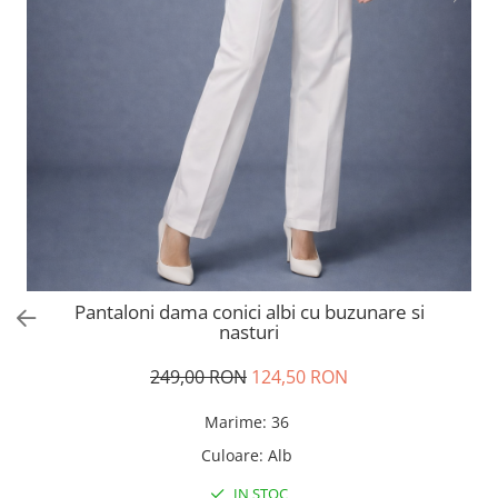
Salopete
Tricouri si topuri
Rochii de eveniment
Pantaloni dama conici albi cu buzunare si
nasturi
249,00 RON
124,50 RON
Marime
:
36
Culoare
:
Alb
IN STOC