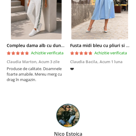
Compleu dama alb cu dungi laterale in nuante de verde si negru
Fusta midi bleu cu pliuri si buzunare
Achizitie verificata
Achizitie verificata
Claudia Marton,
Acum 3 zile
Claudia Bacila,
Acum 1 luna
Z
Produse de calitate. Doamnele
❤️
5
foarte amabile. Mereu merg cu
drag în magazin.
Nico Estoica