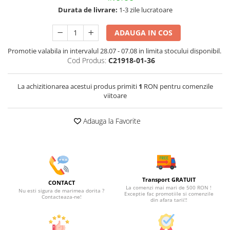
Durata de livrare:
1-3 zile lucratoare
ADAUGA IN COS
Promotie valabila in intervalul 28.07 - 07.08 in limita stocului disponibil.
Cod Produs:
C21918-01-36
La achizitionarea acestui produs primiti
1
RON pentru comenzile
viitoare
Adauga la Favorite
Transport GRATUIT
CONTACT
La comenzi mai mari de 500 RON !
Nu esti sigura de marimea dorita ?
Exceptie fac promotiile si comenzile
Contacteaza-ne!
din afara tarii!!