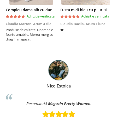
Compleu dama alb cu dungi laterale in nuante de verde si negru
Fusta midi bleu cu pliuri si buzunare
Achizitie verificata
Achizitie verificata
Claudia Marton,
Acum 4 zile
Claudia Bacila,
Acum 1 luna
Z
Produse de calitate. Doamnele
❤️
5
foarte amabile. Mereu merg cu
drag în magazin.
Nico Estoica
Recomandă
Magazin Pretty Women
.