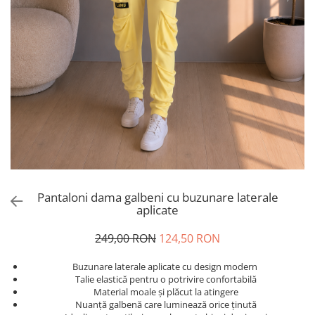
Salopete
Tricouri si topuri
Rochii de eveniment
Pantaloni dama galbeni cu buzunare laterale
aplicate
249,00 RON
124,50 RON
Buzunare laterale aplicate cu design modern
Talie elastică pentru o potrivire confortabilă
Material moale și plăcut la atingere
Nuanță galbenă care luminează orice ținută