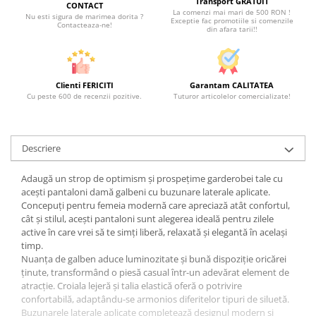
Transport GRATUIT
CONTACT
La comenzi mai mari de 500 RON !
Nu esti sigura de marimea dorita ?
Exceptie fac promotiile si comenzile
Contacteaza-ne!
din afara tarii!!
Clienti FERICITI
Garantam CALITATEA
Cu peste 600 de recenzii pozitive.
Tuturor articolelor comercializate!
Descriere
Adaugă un strop de optimism și prospețime garderobei tale cu
acești pantaloni damă galbeni cu buzunare laterale aplicate.
Concepuți pentru femeia modernă care apreciază atât confortul,
cât și stilul, acești pantaloni sunt alegerea ideală pentru zilele
active în care vrei să te simți liberă, relaxată și elegantă în același
timp.
Nuanța de galben aduce luminozitate și bună dispoziție oricărei
ținute, transformând o piesă casual într-un adevărat element de
atracție. Croiala lejeră și talia elastică oferă o potrivire
confortabilă, adaptându-se armonios diferitelor tipuri de siluetă.
Buzunarele laterale aplicate completează designul modern și