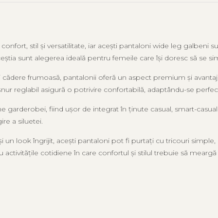
ort, stil și versatilitate, iar acești pantaloni wide leg galbeni su
ceștia sunt alegerea ideală pentru femeile care își doresc să se si
i cădere frumoasă, pantalonii oferă un aspect premium și avantajea
 șnur reglabil asigură o potrivire confortabilă, adaptându-se perfe
garderobei, fiind ușor de integrat în ținute casual, smart-casual
re a siluetei.
 și un look îngrijit, acești pantaloni pot fi purtați cu tricouri simp
au activitățile cotidiene în care confortul și stilul trebuie să mear