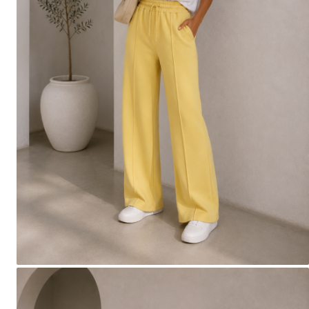
Salopete
Tricouri si topuri
Rochii de eveniment