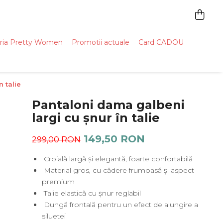
ria Pretty Women
Promotii actuale
Card CADOU
 talie
Pantaloni dama galbeni
largi cu șnur în talie
149,50 RON
299,00 RON
Croială largă și elegantă, foarte confortabilă
Material gros, cu cădere frumoasă și aspect
premium
Talie elastică cu șnur reglabil
Dungă frontală pentru un efect de alungire a
siluetei