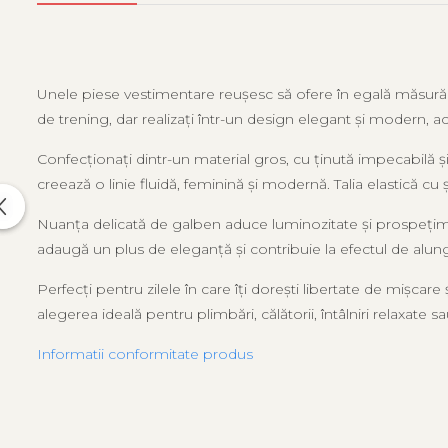
Unele piese vestimentare reușesc să ofere în egală măsură conf
de trening, dar realizați într-un design elegant și modern, a
Confecționați dintr-un material gros, cu ținută impecabilă ș
creează o linie fluidă, feminină și modernă. Talia elastică cu
Nuanța delicată de galben aduce luminozitate și prospețime 
adaugă un plus de eleganță și contribuie la efectul de alungi
Perfecți pentru zilele în care îți dorești libertate de mișcare
alegerea ideală pentru plimbări, călătorii, întâlniri relaxate s
Informatii conformitate produs