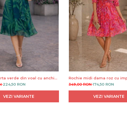
rta verde din voal cu anchior
Rochie midi dama roz cu im
n talie
abstract floral
ON
224,50 RON
349,00 RON
174,50 RON
VEZI VARIANTE
VEZI VARIANTE