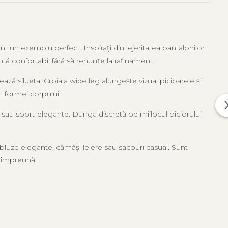
nt un exemplu perfect. Inspirați din lejeritatea pantalonilor
mtă confortabil fără să renunțe la rafinament.
ză silueta. Croiala wide leg alungește vizual picioarele și
ct formei corpului.
 sau sport-elegante. Dunga discretă pe mijlocul piciorului
le, bluze elegante, cămăși lejere sau sacouri casual. Sunt
gă împreună.