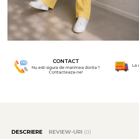
CONTACT
La 
Nu esti sigura de marimea dorita ?
Contacteaza-ne!
DESCRIERE
REVIEW-URI
(0)