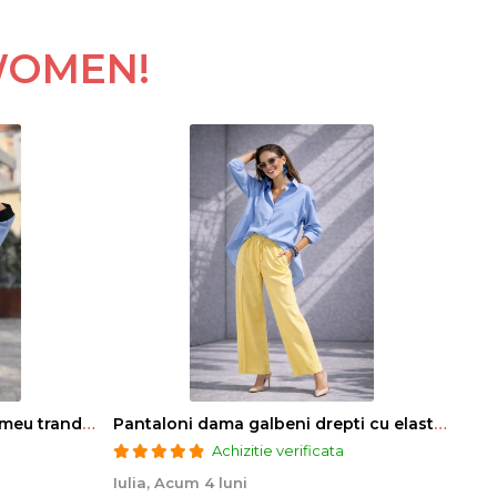
WOMEN!
Bluza dama albastra cu imprimeu trandafiri si snur la gat
Pantaloni dama galbeni drepti cu elastic si snur in talie
Achizitie verificata
Iulia,
Acum 4 luni
Mar