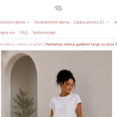
ccesorii dama
Incaltaminte dama
Cadou pentru EL
A
spre noi
FAQ
Testimoniale
e dama - Haine cu suflet /
Pantaloni dama galbeni largi cu șnur în