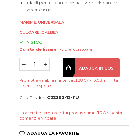
Ideali pentru ținute casual, sport-elegante și
smart-casual
MARIME
:
UNIVERSALA
CULOARE
:
GALBEN
IN STOC
Durata de livrare:
1-3 zile lucratoare
ADAUGA IN COS
Promotie valabila in intervalul 28.07 - 10.08 in limita
stocului disponibil.
Cod Produs:
C22365-12-TU
La achizitionarea acestui produs primiti
1
RON pentru
comenzile viitoare
ADAUGA LA FAVORITE