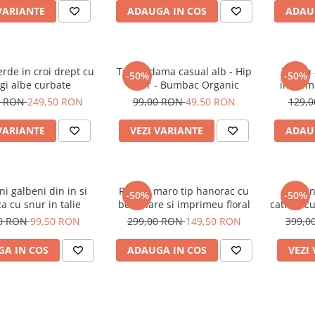
VARIANTE
ADAUGA IN COS
ADAU
rde in croi drept cu
Tricou dama casual alb - Hip
Tricou
-50%
-50%
gi albe curbate
Bear - Bumbac Organic
imprime
0 RON
249,50 RON
99,00 RON
49,50 RON
129,
VARIANTE
VEZI VARIANTE
ADAU
ni galbeni din in si
Rochie maro tip hanorac cu
Treni
-50%
-50%
a cu snur in talie
buzunare si imprimeu floral
catifea c
00 RON
99,50 RON
299,00 RON
149,50 RON
399,0
A IN COS
ADAUGA IN COS
VEZI