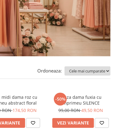
Ordoneaza:
 midi dama roz cu
Bluza dama fuxia cu
-50%
eu abstract floral
imprimeu SILENCE
0 RON
174,50 RON
99,00 RON
49,50 RON
 VARIANTE
VEZI VARIANTE