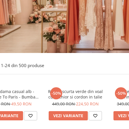
1-
24
din
500
produse
 dama casual alb -
Rochie scurta verde din voal
Rochie
-50%
-50%
 To Paris - Bumbac
cu anchior si cordon in talie
imprim
Organic
0 RON
49,50 RON
449,00 RON
224,50 RON
349,0
VARIANTE
VEZI VARIANTE
VEZI