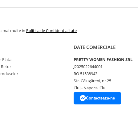
la mai multe in
Politica de Confidentialitate
DATE COMERCIALE
 Plata
PRETTY WOMEN FASHION SRL
e Retur
J2025022644001
Produselor
RO 51538943
Str. Călugăreni, nr.25
Cluj - Napoca, Cluj
Contacteaza-ne