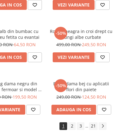
GA IN COS
VEZI VARIANTE
 alb din bumbac cu
Rochie neagra in croi drept cu
-50%
u fetita cu evantai
dungi albe curbate
00 RON
64,50 RON
499,00 RON
249,50 RON
GA IN COS
VEZI VARIANTE
ng dama negru din
Bluza dama bej cu aplicatii
-50%
u fermoar si model pe
flori din paiete
jacheta
0 RON
199,50 RON
249,00 RON
124,50 RON
 VARIANTE
ADAUGA IN COS
1
2
3
21
...