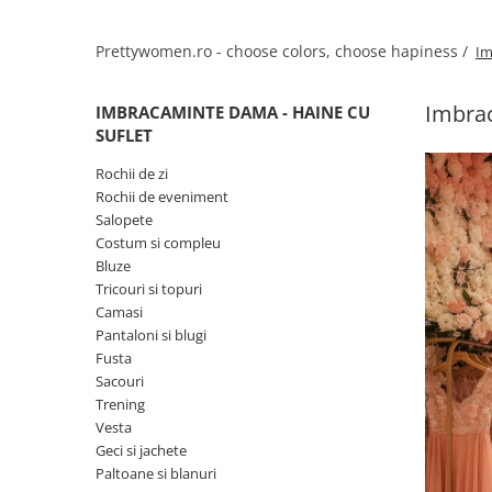
Salopete
Tricouri si topuri
Prettywomen.ro - choose colors, choose hapiness /
Im
Rochii de eveniment
Imbrac
IMBRACAMINTE DAMA - HAINE CU
SUFLET
Rochii de zi
Rochii de eveniment
Salopete
Costum si compleu
Bluze
Tricouri si topuri
Camasi
Pantaloni si blugi
Fusta
Sacouri
Trening
Vesta
Geci si jachete
Paltoane si blanuri