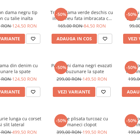
on dama negru tip
Tricou dama verde deschis cu
Tricou
-50%
-50%
n cu talie inalta
imprimeu fata imbracata cu
Leopa
alb si inghetata in mana
0 RON
124,50 RON
169,00 RON
84,50 RON
99,0
VARIANTE
ADAUGA IN COS
VEZI
dama din denim cu
Pantaloni dama negri evazati
Tric
-50%
-50%
unare la spate
cu buzunare la spate
imprim
0 RON
124,50 RON
299,00 RON
149,50 RON
199,
VARIANTE
VEZI VARIANTE
ADAU
urie lunga cu corset
Rochie plisata turcoaz cu
Tric
-50%
-50%
si slit lateral
maneci clopot
imprim
oc
0 RON
499,50 RON
399,00 RON
199,50 RON
199,