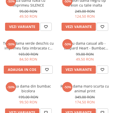
Bluza dama fuxia cu
Pantalon dama negru tip
-50%
-50%
imprimeu SILENCE
creion cu talie inalta
99,00 RON
249,00 RON
49,50 RON
124,50 RON
VEZI VARIANTE
VEZI VARIANTE
Tricou dama verde deschis cu
Tricou dama casual alb -
-50%
-50%
imprimeu fata imbracata cu
Leopard Heart - Bumbac
alb si inghetata in mana
Organic
169,00 RON
99,00 RON
84,50 RON
49,50 RON
ADAUGA IN COS
VEZI VARIANTE
Camasa dama din bumbac
Rochie dama maro scurta cu
-50%
-50%
bicolora
animal print
199,00 RON
349,00 RON
99,50 RON
174,50 RON
VEZI VARIANTE
VEZI VARIANTE