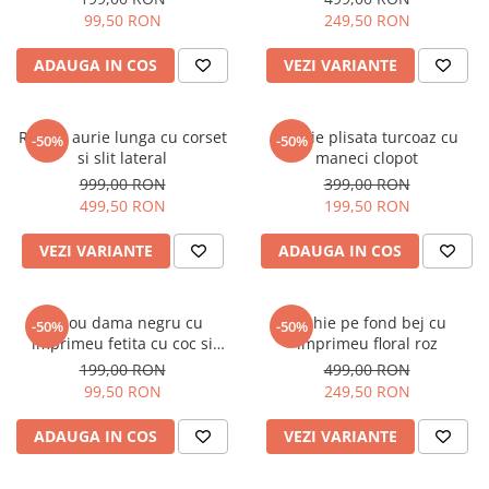
99,50 RON
249,50 RON
ADAUGA IN COS
VEZI VARIANTE
Rochie aurie lunga cu corset
Rochie plisata turcoaz cu
-50%
-50%
si slit lateral
maneci clopot
999,00 RON
399,00 RON
499,50 RON
199,50 RON
VEZI VARIANTE
ADAUGA IN COS
Tricou dama negru cu
Rochie pe fond bej cu
-50%
-50%
imprimeu fetita cu coc si
imprimeu floral roz
ochelari albastrii
199,00 RON
499,00 RON
99,50 RON
249,50 RON
ADAUGA IN COS
VEZI VARIANTE