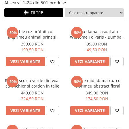
Salopete
Afiseaza:
1-
24
din
501
produse
Tricouri si topuri
FILTRE
Rochii de eveniment
Rochie roz prăfuit cu
Tricou dama casual alb -
-50%
-50%
imprimeu animal print și
Welcome To Paris - Bumbac
curea
Organic
399,00 RON
99,00 RON
199,50 RON
49,50 RON
VEZI VARIANTE
VEZI VARIANTE
Rochie scurta verde din voal
Rochie midi dama roz cu
-50%
-50%
cu anchior si cordon in talie
imprimeu abstract floral
449,00 RON
349,00 RON
224,50 RON
174,50 RON
VEZI VARIANTE
VEZI VARIANTE