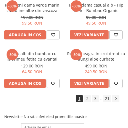
Pantaloni dama verde marin
Tricou dama casual alb - Hip
-50%
-50%
cu buline albe din vascoza
Bear - Bumbac Organic
199,00 RON
99,00 RON
99,50 RON
49,50 RON
ADAUGA IN COS
VEZI VARIANTE
Tricou alb din bumbac cu
Rochie neagra in croi drept cu
-50%
-50%
imprimeu fetita cu evantai
dungi albe curbate
129,00 RON
499,00 RON
64,50 RON
249,50 RON
ADAUGA IN COS
VEZI VARIANTE
1
2
3
21
...
Newsletter
Nu rata ofertele si promotiile noastre