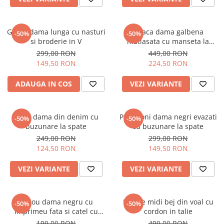
Geaca dama lunga cu nasturi
Geaca dama galbena
-50%
-50%
si broderie in V
matlasata cu manseta la
maneca si elastic in talie
299,00 RON
449,00 RON
149,50 RON
224,50 RON
ADAUGA IN COS
VEZI VARIANTE
Blugi dama din denim cu
Pantaloni dama negri evazati
-50%
-50%
buzunare la spate
cu buzunare la spate
249,00 RON
299,00 RON
124,50 RON
149,50 RON
VEZI VARIANTE
VEZI VARIANTE
Tricou dama negru cu
Rochie midi bej din voal cu
-50%
-50%
imprimeu fata si catel cu
cordon in talie
ochelari
199,00 RON
499,00 RON