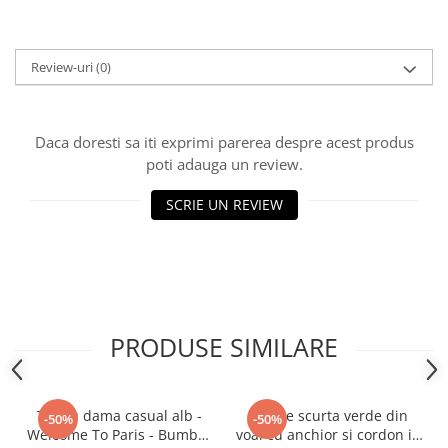
Review-uri
(0)
Daca doresti sa iti exprimi parerea despre acest produs
poti adauga un review.
SCRIE UN REVIEW
PRODUSE SIMILARE
Tricou dama casual alb -
Rochie scurta verde din
-50%
-50%
Welcome To Paris - Bumbac
voal cu anchior si cordon in