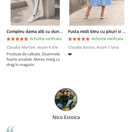
Compleu dama alb cu dungi laterale in nuante de verde si negru
Fusta midi bleu cu pliuri si buzunare
Achizitie verificata
Achizitie verificata
Claudia Marton,
Acum 4 zile
Claudia Bacila,
Acum 1 luna
Z
Produse de calitate. Doamnele
❤️
5
foarte amabile. Mereu merg cu
drag în magazin.
Nico Estoica