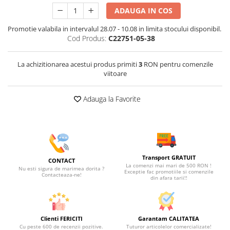
ADAUGA IN COS
Promotie valabila in intervalul 28.07 - 10.08 in limita stocului disponibil.
Cod Produs:
C22751-05-38
La achizitionarea acestui produs primiti
3
RON pentru comenzile
viitoare
Adauga la Favorite
Transport GRATUIT
CONTACT
La comenzi mai mari de 500 RON !
Nu esti sigura de marimea dorita ?
Exceptie fac promotiile si comenzile
Contacteaza-ne!
din afara tarii!!
Clienti FERICITI
Garantam CALITATEA
Cu peste 600 de recenzii pozitive.
Tuturor articolelor comercializate!