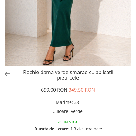
Salopete
Tricouri si topuri
Rochii de eveniment
Rochie dama verde smarad cu aplicatii
pietricele
699,00 RON
349,50 RON
Marime
:
38
Culoare
:
Verde
IN STOC
Durata de livrare:
1-3 zile lucratoare