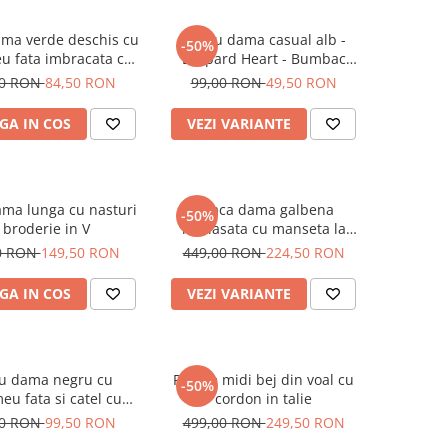
ama verde deschis cu
Tricou dama casual alb -
-50%
u fata imbracata cu
Leopard Heart - Bumbac
 inghetata in mana
Organic
00 RON
84,50 RON
99,00 RON
49,50 RON
GA IN COS
VEZI VARIANTE
ma lunga cu nasturi
Geaca dama galbena
-50%
i broderie in V
matlasata cu manseta la
maneca si elastic in talie
0 RON
149,50 RON
449,00 RON
224,50 RON
GA IN COS
VEZI VARIANTE
ou dama negru cu
Rochie midi bej din voal cu
-50%
eu fata si catel cu
cordon in talie
ochelari
00 RON
99,50 RON
499,00 RON
249,50 RON