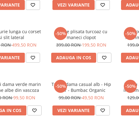
VARIANTE
VEZI VARIANTE
ADAU
urie lunga cu corset
Rochie plisata turcoaz cu
Tric
-50%
-50%
si slit lateral
maneci clopot
imprim
oc
0 RON
499,50 RON
399,00 RON
199,50 RON
199,
VARIANTE
ADAUGA IN COS
ADAU
i dama verde marin
Tricou dama casual alb - Hip
Tricou
-50%
-50%
ne albe din vascoza
Bear - Bumbac Organic
imprime
00 RON
99,50 RON
99,00 RON
49,50 RON
129,
A IN COS
VEZI VARIANTE
ADAU