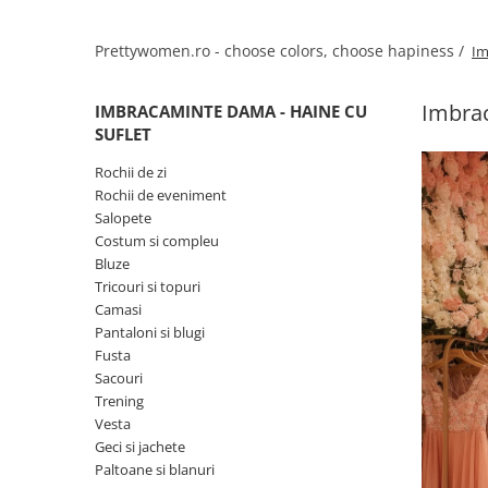
Salopete
Tricouri si topuri
Prettywomen.ro - choose colors, choose hapiness /
Im
Rochii de eveniment
Imbrac
IMBRACAMINTE DAMA - HAINE CU
SUFLET
Rochii de zi
Rochii de eveniment
Salopete
Costum si compleu
Bluze
Tricouri si topuri
Camasi
Pantaloni si blugi
Fusta
Sacouri
Trening
Vesta
Geci si jachete
Paltoane si blanuri