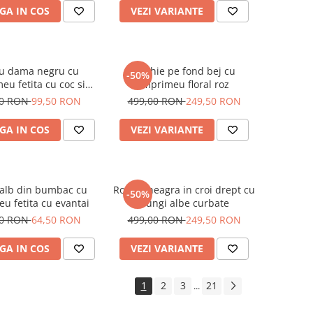
GA IN COS
VEZI VARIANTE
ou dama negru cu
Rochie pe fond bej cu
-50%
eu fetita cu coc si
imprimeu floral roz
helari albastrii
00 RON
99,50 RON
499,00 RON
249,50 RON
GA IN COS
VEZI VARIANTE
 alb din bumbac cu
Rochie neagra in croi drept cu
-50%
u fetita cu evantai
dungi albe curbate
00 RON
64,50 RON
499,00 RON
249,50 RON
GA IN COS
VEZI VARIANTE
1
2
3
21
...