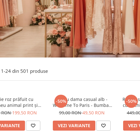
1-
24
din
501
produse
e roz prăfuit cu
Tricou dama casual alb -
Rochie s
-50%
-50%
eu animal print și
Welcome To Paris - Bumbac
cu anchi
curea
Organic
0 RON
199,50 RON
99,00 RON
49,50 RON
449,0
VARIANTE
VEZI VARIANTE
VEZI