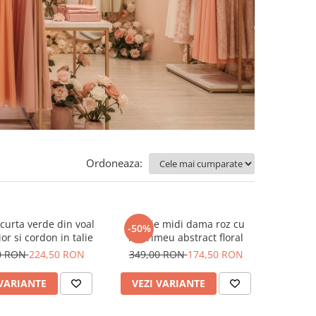
Ordoneaza:
curta verde din voal
Rochie midi dama roz cu
-50%
or si cordon in talie
imprimeu abstract floral
0 RON
224,50 RON
349,00 RON
174,50 RON
 VARIANTE
VEZI VARIANTE