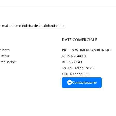
la mai multe in
Politica de Confidentialitate
DATE COMERCIALE
 Plata
PRETTY WOMEN FASHION SRL
e Retur
J2025022644001
Produselor
RO 51538943
Str. Călugăreni, nr.25
Cluj - Napoca, Cluj
Contacteaza-ne