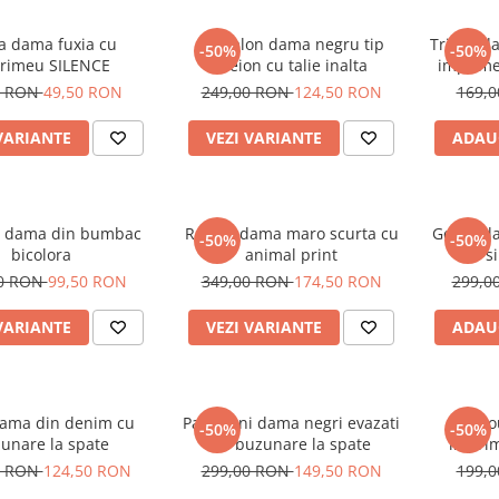
a dama fuxia cu
Pantalon dama negru tip
Tricou d
-50%
-50%
rimeu SILENCE
creion cu talie inalta
imprime
alb si
0 RON
49,50 RON
249,00 RON
124,50 RON
169,
VARIANTE
VEZI VARIANTE
ADAU
 dama din bumbac
Rochie dama maro scurta cu
Geaca da
-50%
-50%
bicolora
animal print
s
00 RON
99,50 RON
349,00 RON
174,50 RON
299,0
VARIANTE
VEZI VARIANTE
ADAU
dama din denim cu
Pantaloni dama negri evazati
Tric
-50%
-50%
unare la spate
cu buzunare la spate
imprim
0 RON
124,50 RON
299,00 RON
149,50 RON
199,