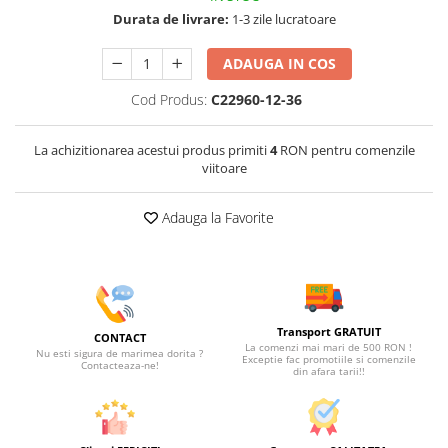
Durata de livrare:
1-3 zile lucratoare
ADAUGA IN COS
Cod Produs:
C22960-12-36
La achizitionarea acestui produs primiti
4
RON pentru comenzile
viitoare
Adauga la Favorite
Transport GRATUIT
CONTACT
La comenzi mai mari de 500 RON !
Nu esti sigura de marimea dorita ?
Exceptie fac promotiile si comenzile
Contacteaza-ne!
din afara tarii!!