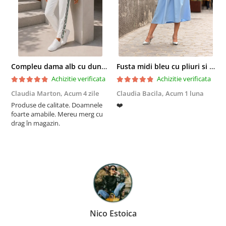
Compleu dama alb cu dungi laterale in nuante de verde si negru
Fusta midi bleu cu pliuri si buzunare
Achizitie verificata
Achizitie verificata
Claudia Marton,
Acum 4 zile
Claudia Bacila,
Acum 1 luna
Z
Produse de calitate. Doamnele
❤️
5
foarte amabile. Mereu merg cu
drag în magazin.
Nico Estoica