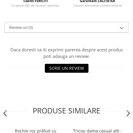
Clienti FERICITI
Garantam CALITATEA
Cu peste 600 de recenzii pozitive.
Tuturor articolelor comercializate!
Review-uri
(0)
Daca doresti sa iti exprimi parerea despre acest produs
poti adauga un review.
SCRIE UN REVIEW
PRODUSE SIMILARE
Rochie roz prăfuit cu
Tricou dama casual alb -