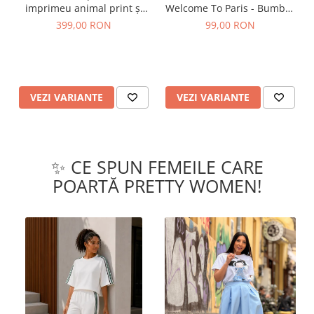
imprimeu animal print și
Welcome To Paris - Bumbac
curea
Organic
399,00 RON
99,00 RON
VEZI VARIANTE
VEZI VARIANTE
✨ CE SPUN FEMEILE CARE
POARTĂ PRETTY WOMEN!