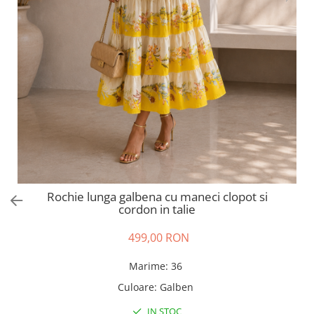
Salopete
Tricouri si topuri
Rochii de eveniment
Rochie lunga galbena cu maneci clopot si
cordon in talie
499,00 RON
Marime
:
36
Culoare
:
Galben
IN STOC