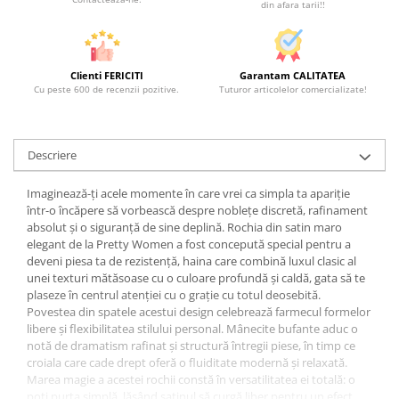
din afara tarii!!
Clienti FERICITI
Garantam CALITATEA
Cu peste 600 de recenzii pozitive.
Tuturor articolelor comercializate!
Descriere
Imaginează-ți acele momente în care vrei ca simpla ta apariție
într-o încăpere să vorbească despre noblețe discretă, rafinament
absolut și o siguranță de sine deplină. Rochia din satin maro
elegant de la Pretty Women a fost concepută special pentru a
deveni piesa ta de rezistență, haina care combină luxul clasic al
unei texturi mătăsoase cu o culoare profundă și caldă, gata să te
plaseze în centrul atenției cu o grație cu totul deosebită.
Povestea din spatele acestui design celebrează farmecul formelor
libere și flexibilitatea stilului personal. Mânecite bufante aduc o
notă de dramatism rafinat și structură întregii piese, în timp ce
croiala care cade drept oferă o fluiditate modernă și relaxată.
Marea magie a acestei rochii constă în versatilitatea ei totală: o
poți purta simplă, lăsând satinul să curgă liber pentru un efect