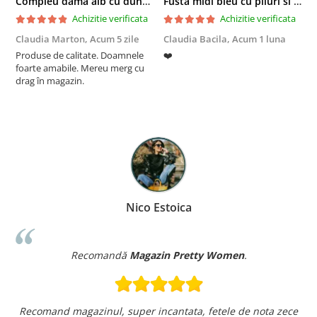
Compleu dama alb cu dungi laterale in nuante de verde si negru
Fusta midi bleu cu pliuri si buzunare
Achizitie verificata
Achizitie verificata
Claudia Marton,
Acum 5 zile
Claudia Bacila,
Acum 1 luna
Z
Produse de calitate. Doamnele
❤️
5
foarte amabile. Mereu merg cu
drag în magazin.
Nico Estoica
Recomandă
Magazin Pretty Women
.
Recomand magazinul, super incantata, fetele de nota zece