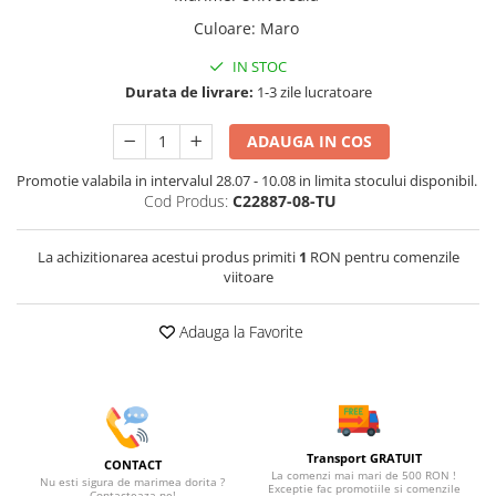
Culoare
:
Maro
IN STOC
Durata de livrare:
1-3 zile lucratoare
ADAUGA IN COS
Promotie valabila in intervalul 28.07 - 10.08 in limita stocului disponibil.
Cod Produs:
C22887-08-TU
La achizitionarea acestui produs primiti
1
RON pentru comenzile
viitoare
Adauga la Favorite
Transport GRATUIT
CONTACT
La comenzi mai mari de 500 RON !
Nu esti sigura de marimea dorita ?
Exceptie fac promotiile si comenzile
Contacteaza-ne!