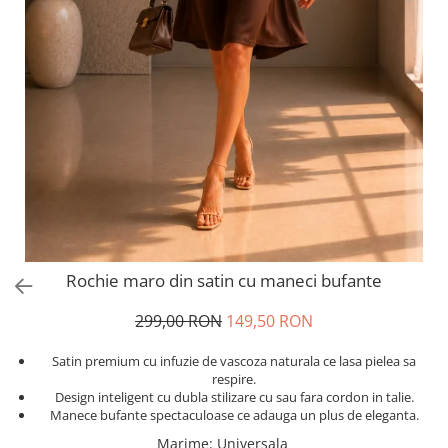
Salopete
Tricouri si topuri
Rochii de eveniment
Rochie maro din satin cu maneci bufante
299,00 RON
149,50 RON
Satin premium cu infuzie de vascoza naturala ce lasa pielea sa
respire.
Design inteligent cu dubla stilizare cu sau fara cordon in talie.
Manece bufante spectaculoase ce adauga un plus de eleganta.
Marime
:
Universala