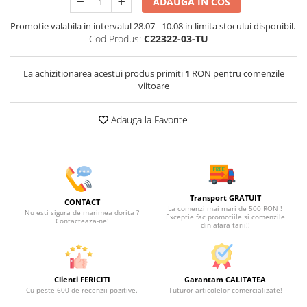
ADAUGA IN COS
Promotie valabila in intervalul 28.07 - 10.08 in limita stocului disponibil.
Cod Produs:
C22322-03-TU
La achizitionarea acestui produs primiti
1
RON pentru comenzile
viitoare
Adauga la Favorite
Transport GRATUIT
CONTACT
La comenzi mai mari de 500 RON !
Nu esti sigura de marimea dorita ?
Exceptie fac promotiile si comenzile
Contacteaza-ne!
din afara tarii!!
Clienti FERICITI
Garantam CALITATEA
Cu peste 600 de recenzii pozitive.
Tuturor articolelor comercializate!