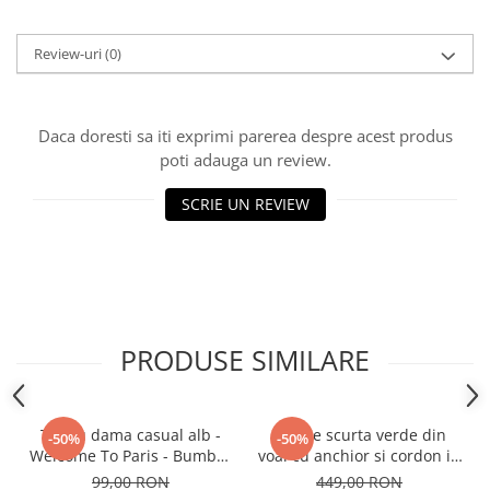
Review-uri
(0)
Daca doresti sa iti exprimi parerea despre acest produs
poti adauga un review.
SCRIE UN REVIEW
PRODUSE SIMILARE
Tricou dama casual alb -
Rochie scurta verde din
-50%
-50%
Welcome To Paris - Bumbac
voal cu anchior si cordon in
Organic
talie
99,00 RON
449,00 RON