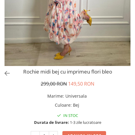
Salopete
Tricouri si topuri
Rochii de eveniment
Rochie midi bej cu imprimeu flori bleo
299,00 RON
149,50 RON
Marime
:
Universala
Culoare
:
Bej
IN STOC
Durata de livrare:
1-3 zile lucratoare