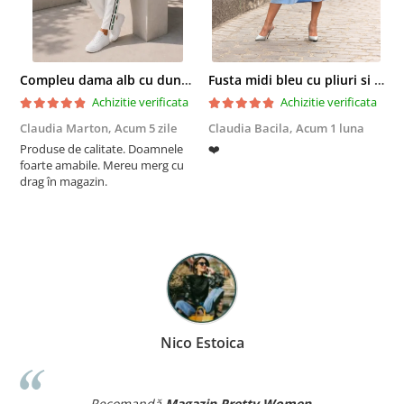
Compleu dama alb cu dungi laterale in nuante de verde si negru
Fusta midi bleu cu pliuri si buzunare
Achizitie verificata
Achizitie verificata
Claudia Marton,
Acum 5 zile
Claudia Bacila,
Acum 1 luna
Z
Produse de calitate. Doamnele
❤️
5
foarte amabile. Mereu merg cu
drag în magazin.
Nico Estoica
Recomandă
Magazin Pretty Women
.