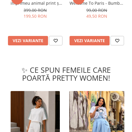
imprimeu animal print și
Welcome To Paris - Bumbac
curea
Organic
399,00 RON
99,00 RON
199,50 RON
49,50 RON
VEZI VARIANTE
VEZI VARIANTE
✨ CE SPUN FEMEILE CARE
POARTĂ PRETTY WOMEN!