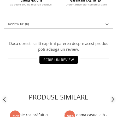
Clienti FERICITI
Garantam CALITATEA
Cu peste 600 de recenzii pozitive.
Tuturor articolelor comercializate!
Review-uri
(0)
Daca doresti sa iti exprimi parerea despre acest produs
poti adauga un review.
SCRIE UN REVIEW
PRODUSE SIMILARE
Rochie roz prăfuit cu
Tricou dama casual alb -
-50%
-50%