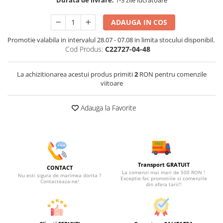
Durata de livrare:
1-3 zile lucratoare
ADAUGA IN COS
Promotie valabila in intervalul 28.07 - 07.08 in limita stocului disponibil.
Cod Produs:
C22727-04-48
La achizitionarea acestui produs primiti
2
RON pentru comenzile
viitoare
Adauga la Favorite
Transport GRATUIT
CONTACT
La comenzi mai mari de 500 RON !
Nu esti sigura de marimea dorita ?
Exceptie fac promotiile si comenzile
Contacteaza-ne!
din afara tarii!!