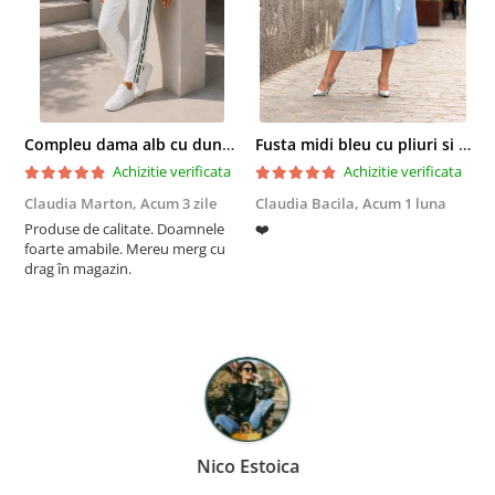
Compleu dama alb cu dungi laterale in nuante de verde si negru
Fusta midi bleu cu pliuri si buzunare
Achizitie verificata
Achizitie verificata
Claudia Marton,
Acum 3 zile
Claudia Bacila,
Acum 1 luna
Z
Produse de calitate. Doamnele
❤️
5
foarte amabile. Mereu merg cu
drag în magazin.
Nico Estoica