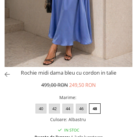
Salopete
Tricouri si topuri
Rochii de eveniment
Rochie midi dama bleu cu cordon in talie
499,00 RON
249,50 RON
Marime
:
40
42
44
46
48
Culoare
:
Albastru
IN STOC