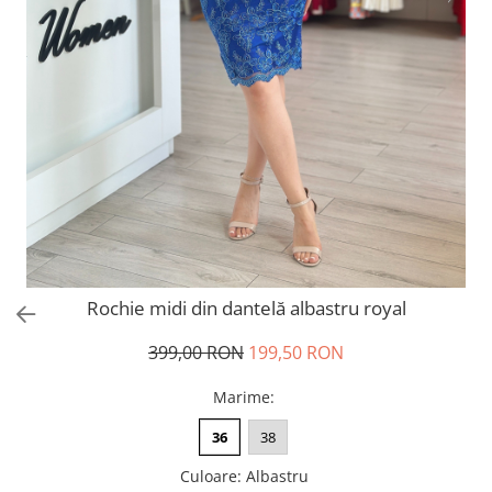
Salopete
Tricouri si topuri
Rochii de eveniment
Rochie midi din dantelă albastru royal
399,00 RON
199,50 RON
Marime
:
36
38
Culoare
:
Albastru