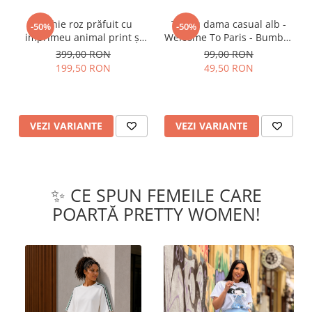
Rochie roz prăfuit cu
Tricou dama casual alb -
-50%
-50%
imprimeu animal print și
Welcome To Paris - Bumbac
curea
Organic
399,00 RON
99,00 RON
199,50 RON
49,50 RON
VEZI VARIANTE
VEZI VARIANTE
✨ CE SPUN FEMEILE CARE
POARTĂ PRETTY WOMEN!