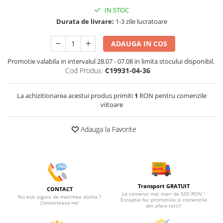
IN STOC
Durata de livrare:
1-3 zile lucratoare
ADAUGA IN COS
Promotie valabila in intervalul 28.07 - 07.08 in limita stocului disponibil.
Cod Produs:
C19931-04-36
La achizitionarea acestui produs primiti
1
RON pentru comenzile
viitoare
Adauga la Favorite
Transport GRATUIT
CONTACT
La comenzi mai mari de 500 RON !
Nu esti sigura de marimea dorita ?
Exceptie fac promotiile si comenzile
Contacteaza-ne!
din afara tarii!!