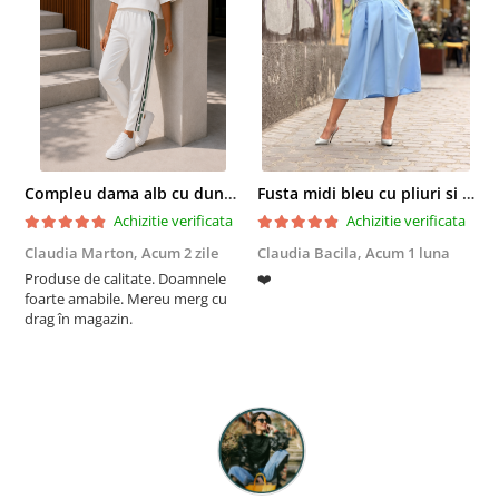
Compleu dama alb cu dungi laterale in nuante de verde si negru
Fusta midi bleu cu pliuri si buzunare
Achizitie verificata
Achizitie verificata
Claudia Marton,
Acum 2 zile
Claudia Bacila,
Acum 1 luna
Z
Produse de calitate. Doamnele
❤️
5
foarte amabile. Mereu merg cu
drag în magazin.