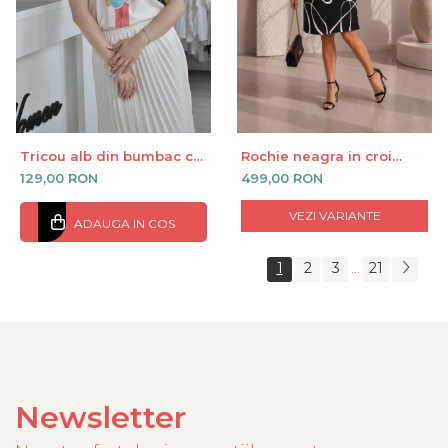
Tricou alb din bumbac cu
Rochie neagra in croi
imprimeu fetita cu
drept cu dungi albe
129,00 RON
499,00 RON
evantai
curbate
VEZI VARIANTE
ADAUGA IN COS
1
2
3
21
...
Newsletter