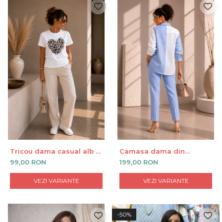
Tricou dama casual alb -
Camasa dama din
Leopard Heart - Bumbac
bumbac bicolora
99,00 RON
199,00 RON
Organic
VEZI VARIANTE
VEZI VARIANTE
-50%