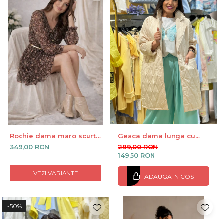
Rochie dama maro scurta
Geaca dama lunga cu
cu animal print
nasturi si broderie in V
349,00 RON
299,00 RON
149,50 RON
VEZI VARIANTE
ADAUGA IN COS
-50%