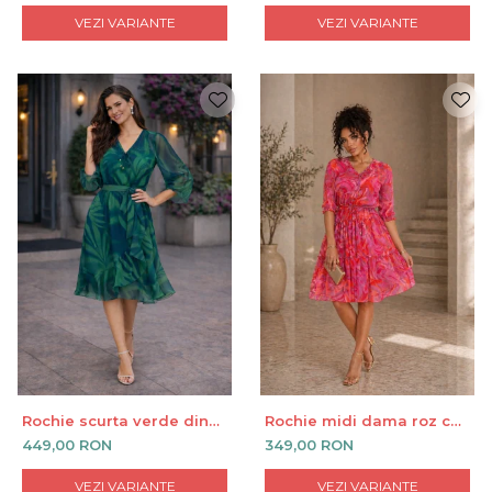
VEZI VARIANTE
VEZI VARIANTE
Rochie scurta verde din
Rochie midi dama roz cu
voal cu anchior si cordon
imprimeu abstract floral
449,00 RON
349,00 RON
in talie
VEZI VARIANTE
VEZI VARIANTE