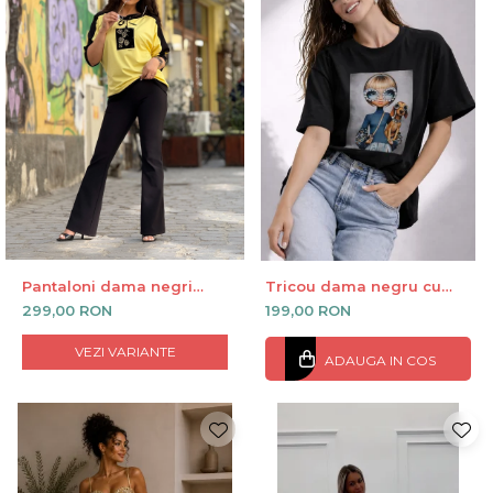
Pantaloni dama negri
Tricou dama negru cu
evazati cu buzunare la
imprimeu fata si catel cu
299,00 RON
199,00 RON
spate
ochelari
VEZI VARIANTE
ADAUGA IN COS