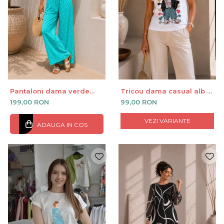
Pantaloni dama verde
Tricou dama casual alb -
marin cu buline albe din
Hip Bear - Bumbac
199,00 RON
99,00 RON
vascoza
Organic
VEZI VARIANTE
ADAUGA IN COS