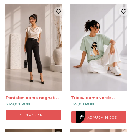
Pantalon dama negru tip
Tricou dama verde
creion cu talie inalta
deschis cu imprimeu fata
249,00 RON
169,00 RON
imbracata cu alb si
inghetata in mana
VEZI VARIANTE
ADAUGA IN COS