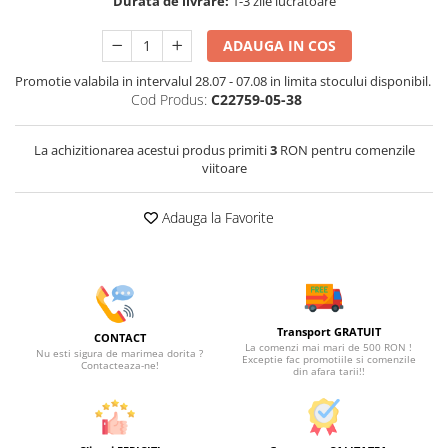
Durata de livrare:
1-3 zile lucratoare
ADAUGA IN COS
Promotie valabila in intervalul 28.07 - 07.08 in limita stocului disponibil.
Cod Produs:
C22759-05-38
La achizitionarea acestui produs primiti
3
RON pentru comenzile
viitoare
Adauga la Favorite
Transport GRATUIT
CONTACT
La comenzi mai mari de 500 RON !
Nu esti sigura de marimea dorita ?
Exceptie fac promotiile si comenzile
Contacteaza-ne!
din afara tarii!!