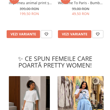
imprimeu animal print și
Welcome To Paris - Bumbac
curea
Organic
399,00 RON
99,00 RON
199,50 RON
49,50 RON
VEZI VARIANTE
VEZI VARIANTE
✨ CE SPUN FEMEILE CARE
POARTĂ PRETTY WOMEN!