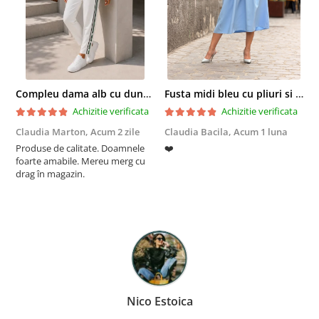
Compleu dama alb cu dungi laterale in nuante de verde si negru
Fusta midi bleu cu pliuri si buzunare
Achizitie verificata
Achizitie verificata
Claudia Marton,
Acum 2 zile
Claudia Bacila,
Acum 1 luna
Z
Produse de calitate. Doamnele
❤️
5
foarte amabile. Mereu merg cu
drag în magazin.
Nico Estoica