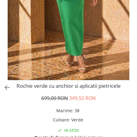
Salopete
Tricouri si topuri
Rochii de eveniment
Rochie verde cu anchior si aplicatii pietricele
699,00 RON
349,50 RON
Marime
:
38
Culoare
:
Verde
IN STOC