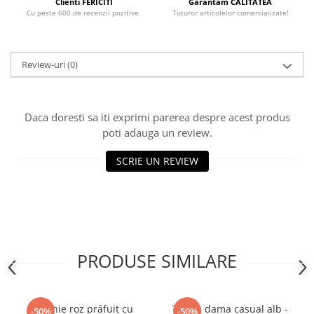
Clienti FERICITI
Garantam CALITATEA
Cu peste 600 de recenzii pozitive.
Tuturor articolelor comercializate!
Review-uri
(0)
Daca doresti sa iti exprimi parerea despre acest produs
poti adauga un review.
SCRIE UN REVIEW
PRODUSE SIMILARE
Rochie roz prăfuit cu
Tricou dama casual alb -
-50%
-50%