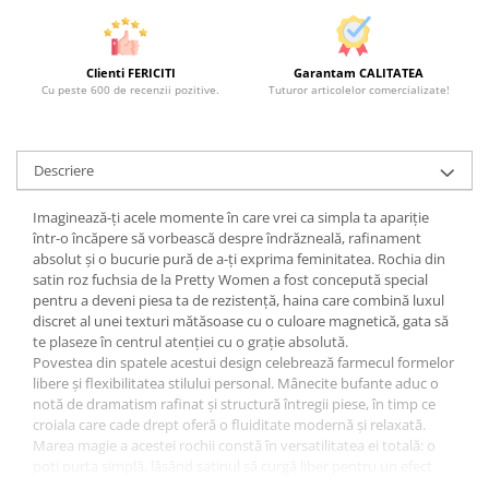
Clienti FERICITI
Garantam CALITATEA
Cu peste 600 de recenzii pozitive.
Tuturor articolelor comercializate!
Descriere
Imaginează-ți acele momente în care vrei ca simpla ta apariție
într-o încăpere să vorbească despre îndrăzneală, rafinament
absolut și o bucurie pură de a-ți exprima feminitatea. Rochia din
satin roz fuchsia de la Pretty Women a fost concepută special
pentru a deveni piesa ta de rezistență, haina care combină luxul
discret al unei texturi mătăsoase cu o culoare magnetică, gata să
te plaseze în centrul atenției cu o grație absolută.
Povestea din spatele acestui design celebrează farmecul formelor
libere și flexibilitatea stilului personal. Mânecite bufante aduc o
notă de dramatism rafinat și structură întregii piese, în timp ce
croiala care cade drept oferă o fluiditate modernă și relaxată.
Marea magie a acestei rochii constă în versatilitatea ei totală: o
poți purta simplă, lăsând satinul să curgă liber pentru un efect
contemporan și nonșalant, sau poți adăuga cordonul în talie