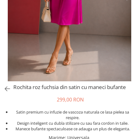
Salopete
Tricouri si topuri
Rochii de eveniment
Rochita roz fuchsia din satin cu maneci bufante
299,00 RON
Satin premium cu infuzie de vascoza naturala ce lasa pielea sa
respire.
Design inteligent cu dubla stilizare cu sau fara cordon in talie.
Manece bufante spectaculoase ce adauga un plus de eleganta.
Marime
:
Universala