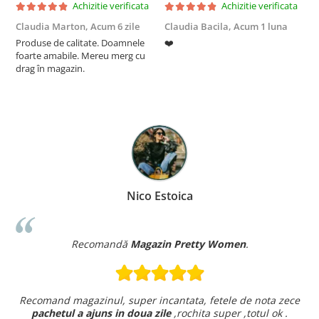
Achizitie verificata
Achizitie verificata
Claudia Marton,
Acum 6 zile
Claudia Bacila,
Acum 1 luna
Z
Produse de calitate. Doamnele
❤️
5
foarte amabile. Mereu merg cu
drag în magazin.
Nico Estoica
Recomandă
Magazin Pretty Women
.
Recomand magazinul, super incantata, fetele de nota zece
pachetul a ajuns in doua zile
,rochita super ,totul ok .