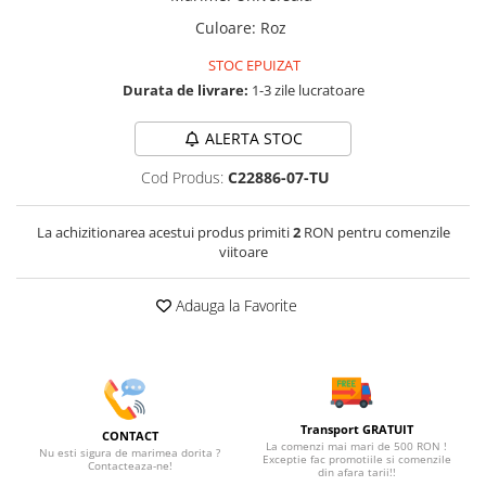
Culoare
:
Roz
STOC EPUIZAT
Durata de livrare:
1-3 zile lucratoare
ALERTA STOC
Cod Produs:
C22886-07-TU
La achizitionarea acestui produs primiti
2
RON pentru comenzile
viitoare
Adauga la Favorite
Transport GRATUIT
CONTACT
La comenzi mai mari de 500 RON !
Nu esti sigura de marimea dorita ?
Exceptie fac promotiile si comenzile
Contacteaza-ne!
din afara tarii!!