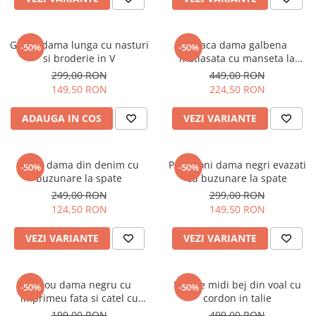
Geaca dama lunga cu nasturi
Geaca dama galbena
-50%
-50%
si broderie in V
matlasata cu manseta la
maneca si elastic in talie
299,00 RON
449,00 RON
149,50 RON
224,50 RON
ADAUGA IN COS
VEZI VARIANTE
Blugi dama din denim cu
Pantaloni dama negri evazati
-50%
-50%
buzunare la spate
cu buzunare la spate
249,00 RON
299,00 RON
124,50 RON
149,50 RON
VEZI VARIANTE
VEZI VARIANTE
Tricou dama negru cu
Rochie midi bej din voal cu
-50%
-50%
imprimeu fata si catel cu
cordon in talie
ochelari
199,00 RON
499,00 RON