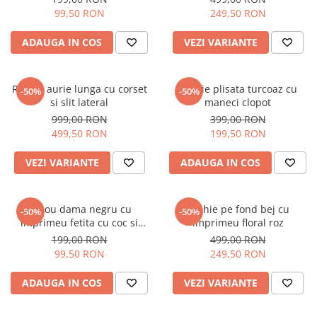
99,50 RON
249,50 RON
ADAUGA IN COS
VEZI VARIANTE
Rochie aurie lunga cu corset
Rochie plisata turcoaz cu
-50%
-50%
si slit lateral
maneci clopot
999,00 RON
399,00 RON
499,50 RON
199,50 RON
VEZI VARIANTE
ADAUGA IN COS
Tricou dama negru cu
Rochie pe fond bej cu
-50%
-50%
imprimeu fetita cu coc si
imprimeu floral roz
ochelari albastrii
199,00 RON
499,00 RON
99,50 RON
249,50 RON
ADAUGA IN COS
VEZI VARIANTE