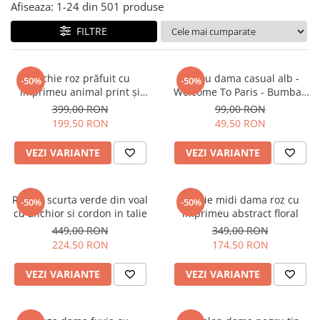
Salopete
Afiseaza:
1-
24
din
501
produse
Tricouri si topuri
FILTRE
Rochii de eveniment
Rochie roz prăfuit cu
Tricou dama casual alb -
-50%
-50%
imprimeu animal print și
Welcome To Paris - Bumbac
curea
Organic
399,00 RON
99,00 RON
199,50 RON
49,50 RON
VEZI VARIANTE
VEZI VARIANTE
Rochie scurta verde din voal
Rochie midi dama roz cu
-50%
-50%
cu anchior si cordon in talie
imprimeu abstract floral
449,00 RON
349,00 RON
224,50 RON
174,50 RON
VEZI VARIANTE
VEZI VARIANTE