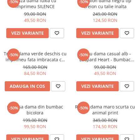
Bluza dama fuxia cu
Pantalon dama negru tip
-50%
-50%
imprimeu SILENCE
creion cu talie inalta
99,00 RON
249,00 RON
49,50 RON
124,50 RON
VEZI VARIANTE
VEZI VARIANTE
Tricou dama verde deschis cu
Tricou dama casual alb -
-50%
-50%
imprimeu fata imbracata cu
Leopard Heart - Bumbac
alb si inghetata in mana
Organic
169,00 RON
99,00 RON
84,50 RON
49,50 RON
ADAUGA IN COS
VEZI VARIANTE
Camasa dama din bumbac
Rochie dama maro scurta cu
-50%
-50%
bicolora
animal print
199,00 RON
349,00 RON
99,50 RON
174,50 RON
VEZI VARIANTE
VEZI VARIANTE