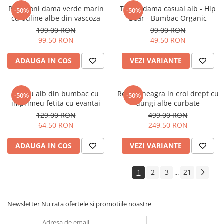
Pantaloni dama verde marin
Tricou dama casual alb - Hip
-50%
-50%
cu buline albe din vascoza
Bear - Bumbac Organic
199,00 RON
99,00 RON
99,50 RON
49,50 RON
ADAUGA IN COS
VEZI VARIANTE
Tricou alb din bumbac cu
Rochie neagra in croi drept cu
-50%
-50%
imprimeu fetita cu evantai
dungi albe curbate
129,00 RON
499,00 RON
64,50 RON
249,50 RON
ADAUGA IN COS
VEZI VARIANTE
1
2
3
21
...
Newsletter
Nu rata ofertele si promotiile noastre