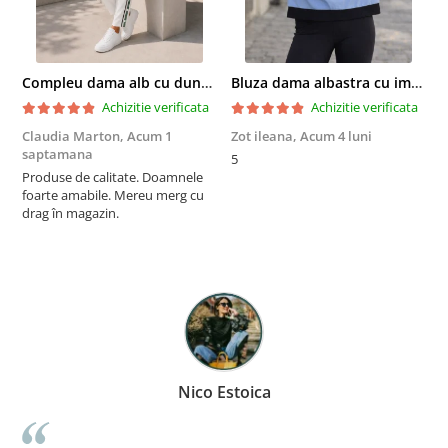
Compleu dama alb cu dungi laterale in nuante de verde si negru
Bluza dama albastra cu imprimeu trandafiri si snur la gat
Achizitie verificata
Achizitie verificata
Claudia Marton,
Acum 1
Zot ileana,
Acum 4 luni
I
saptamana
5
R
Produse de calitate. Doamnele
p
foarte amabile. Mereu merg cu
a
drag în magazin.
m
r
a
î
F
p
Nico Estoica