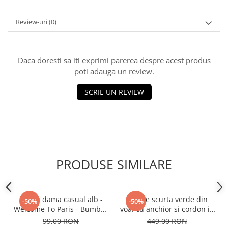
Review-uri
(0)
Daca doresti sa iti exprimi parerea despre acest produs
poti adauga un review.
SCRIE UN REVIEW
PRODUSE SIMILARE
Tricou dama casual alb -
Rochie scurta verde din
-50%
-50%
Welcome To Paris - Bumbac
voal cu anchior si cordon in
Organic
talie
99,00 RON
449,00 RON