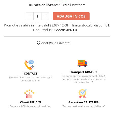
Durata de livrare:
1-3 zile lucratoare
ADAUGA IN COS
Promotie valabila in intervalul 28.07 - 12.08 in limita stocului disponibil.
Cod Produs:
C22281-01-TU
Adauga la Favorite
Transport GRATUIT
CONTACT
La comenzi mai mari de 500 RON !
Nu esti sigura de marimea dorita ?
Exceptie fac promotiile si comenzile
Contacteaza-ne!
din afara tarii!!
Clienti FERICITI
Garantam CALITATEA
Cu peste 600 de recenzii pozitive.
Tuturor articolelor comercializate!