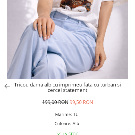
Salopete
Tricouri si topuri
Rochii de eveniment
Tricou dama alb cu imprimeu fata cu turban si
cercei statement
199,00 RON
99,50 RON
Marime
:
TU
Culoare
:
Alb
IN STOC