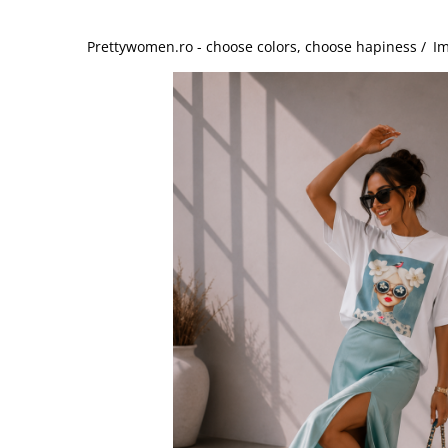
Salopete
Tricouri si topuri
Prettywomen.ro - choose colors, choose hapiness /
Im
Rochii de eveniment