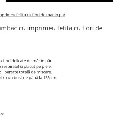
rimeu fetita cu flori de mar in par
mbac cu imprimeu fetita cu flori de
 flori delicate de măr în păr.
espirabil și plăcut pe piele.
 libertate totală de mișcare.
ntru un bust de până la 135 cm.
are