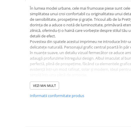
În lumea modei urbane, cele mai frumoase piese sunt cele 
simplitatea unui croi confortabil cu originalitatea unui det
de sensibilitate, prospețime și grație. Tricoul alb de la Pre
dorința de a aduce o notă de luminozitate, primăvară etern
zilnică, oferindu-ți o haină care vorbește despre stilul tău
detalii de efect.
Povestea din spatele acestui imprimeu ne introduce într-un
delicatețe naturală. Personajul grafic central poartă în pă
în nuanțe suave, un detaliu vizual fermecător ce aduce ami
adaugă profunzime întregului design. Albul imaculat al bu
perfectă, plină de prospețime, făcând ca elementele grafice 
evidență într-un mod rafinat, solar și modern, ideal pentru
simplă într-una plină de armonie.
Când îmbraci acest tricou, te bucuri de atingerea delicată
lasă pielea să respire în zilele lungi și calde. Croiala sa gene
VEZI MAI MULT
oferă acea senzație de ușurință absolută, permițându-ți să t
Informatii conformitate produs
încredere, fie că alegi să îl porți la o plimbare relaxată prin
preferate de weekend.
Alege să porți o poveste despre eleganță florală, luminozita
tricou este partenerul tău de încredere pentru clipele în car
specială fără niciun efort, oferindu-ți calitatea superioară 
unui design grafic creat să celebreze feminitatea în cel mai