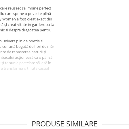
care reușesc să îmbine perfect
aliu care spune o poveste plină
tty Women a fost creat exact din
ă și creativitate în garderoba ta
 unic și despre dragostea pentru
 univers plin de poezie și
r o cunună bogată de flori de măr
nte de renașterea naturii și
mbacului acționează ca o pânză
și tonurile pastelate să iasă în
 a transforma o ținută casual
 a bumbacului premium care îți
roasă și elasticitatea medie îți
e miști liberă și plină de
 oraș, fie în momentele tale
te și confort impecabil. Acest
e vrei să te simți proaspătă și
a unui material natural și bucuria
PRODUSE SIMILARE
 pur și ingenuis mod posibil.