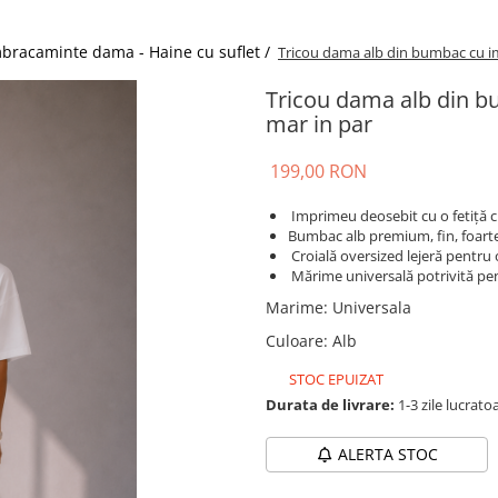
bracaminte dama - Haine cu suflet /
Tricou dama alb din bumbac cu imp
Tricou dama alb din bu
mar in par
199,00 RON
Imprimeu deosebit cu o fetiță cu
Bumbac alb premium, fin, foarte r
Croială oversized lejeră pentru o
Mărime universală potrivită pe
Marime
:
Universala
Culoare
:
Alb
STOC EPUIZAT
Durata de livrare:
1-3 zile lucrato
ALERTA STOC