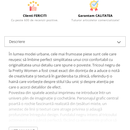
Clienti FERICITI
Garantam CALITATEA
Cu peste 600 de recenzii pozitive.
Tuturor articolelor comercializate!
Descriere
În lumea modei urbane, cele mai frumoase piese sunt cele care
reușesc să îmbine perfect simplitatea unui croi confortabil cu
originalitatea unui detaliu care spune o poveste. Tricoul negru de
la Pretty Women a fost creat exact din dorința de a aduce o notă
de creativitate și textură în garderoba ta zilnică, oferindu-ți o
haină care vorbește despre stilul tău unic și despre atenția pe
care o acorzi detaliilor de efect.
Povestea din spatele acestui imprimeu ne introduce într-un
univers plin de imaginație și cochetărie. Personajul grafic central
poartă o rochie fascinantă realizată din țesături mixte, un
amestec de linii și texturi care atrage privirea și adaugă
profunzime întregului design. Fundalul negru intens al tricoului
acționează ca o pânză perfectă, făcând ca elementele grafice să
iasă în evidență într-un mod rafinat și modern, ideal pentru a