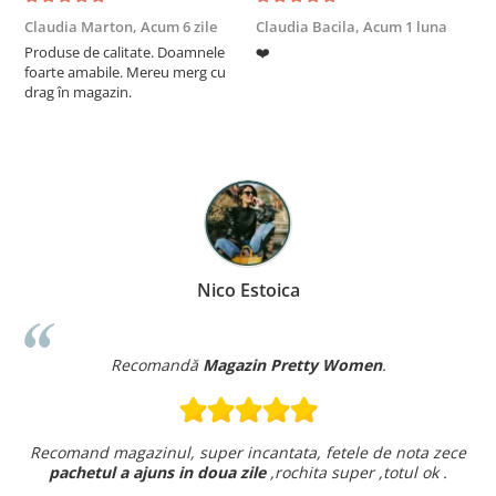
Claudia Marton,
Acum 6 zile
Claudia Bacila,
Acum 1 luna
Z
Produse de calitate. Doamnele
❤️
5
foarte amabile. Mereu merg cu
drag în magazin.
Nico Estoica
Recomandă
Magazin Pretty Women
.
Recomand magazinul, super incantata, fetele de nota zece
pachetul a ajuns in doua zile
,rochita super ,totul ok .