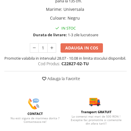
până la 135 cm.
Marime
:
Universala
Culoare
:
Negru
IN STOC
Durata de livrare:
1-3 zile lucratoare
ADAUGA IN COS
Promotie valabila in intervalul 28.07 - 10.08 in limita stocului disponibil.
Cod Produs:
C22827-02-TU
Adauga la Favorite
Transport GRATUIT
CONTACT
La comenzi mai mari de 500 RON !
Nu esti sigura de marimea dorita ?
Exceptie fac promotiile si comenzile
Contacteaza-ne!
din afara tarii!!