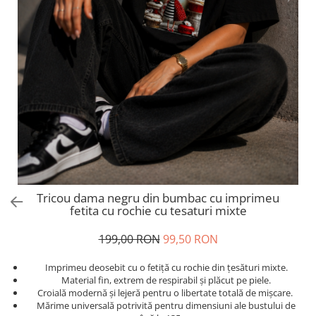
Salopete
Tricouri si topuri
Rochii de eveniment
Tricou dama negru din bumbac cu imprimeu
fetita cu rochie cu tesaturi mixte
199,00 RON
99,50 RON
Imprimeu deosebit cu o fetiță cu rochie din țesături mixte.
Material fin, extrem de respirabil și plăcut pe piele.
Croială modernă și lejeră pentru o libertate totală de mișcare.
Mărime universală potrivită pentru dimensiuni ale bustului de