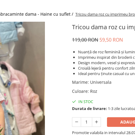
bracaminte dama - Haine cu suflet /
Tricou dama roz cu imprimeu brod
Tricou dama roz cu im
119,00 RON
59,50 RON
Nuanță de roz feminină și lumi
Imprimeu inspirat din broderii c
Design modern, vesel și expresi
Croială lejeră pentru confort ziln
Ideal pentru ținute casual cu un
Marime
:
Universala
Culoare
:
Roz
IN STOC
Durata de livrare:
1-3 zile lucrato
ADAUG
Promotie valabila in intervalul 28.07 