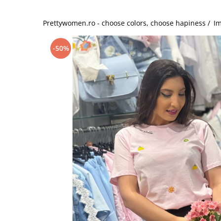
Salopete
Tricouri si topuri
Prettywomen.ro - choose colors, choose hapiness /
Im
Rochii de eveniment
-50%