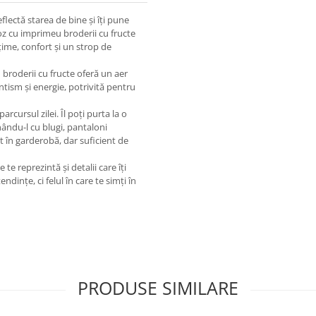
reflectă starea de bine și îți pune
oz cu imprimeu broderii cu fructe
ime, confort și un strop de
 broderii cu fructe oferă un aer
tism și energie, potrivită pentru
arcursul zilei. Îl poți purta la o
nându-l cu blugi, pantaloni
t în garderobă, dar suficient de
te reprezintă și detalii care îți
dințe, ci felul în care te simți în
PRODUSE SIMILARE