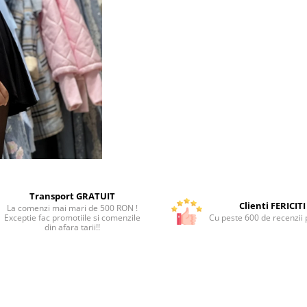
Transport GRATUIT
Clienti FERICITI
La comenzi mai mari de 500 RON !
Exceptie fac promotiile si comenzile
Cu peste 600 de recenzii p
din afara tarii!!