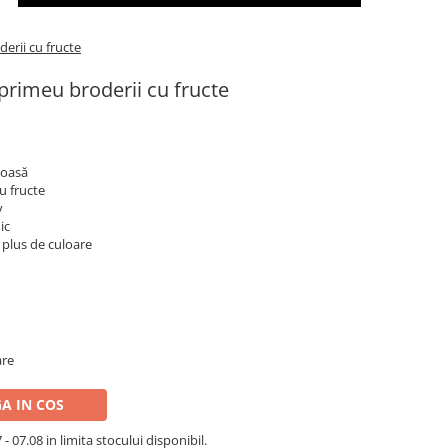
erii cu fructe
primeu broderii cu fructe
noasă
u fructe
v
ic
 plus de culoare
are
A IN COS
- 07.08 in limita stocului disponibil.