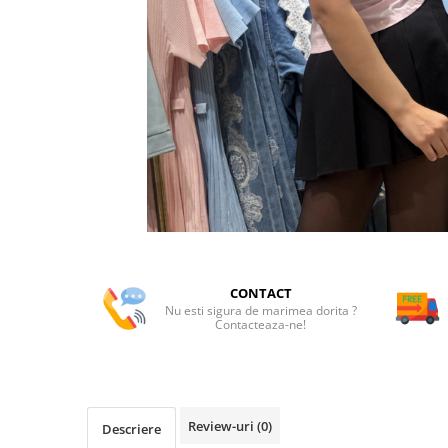
CONTACT
Nu esti sigura de marimea dorita ?
Contacteaza-ne!
Review-uri
(0)
Descriere