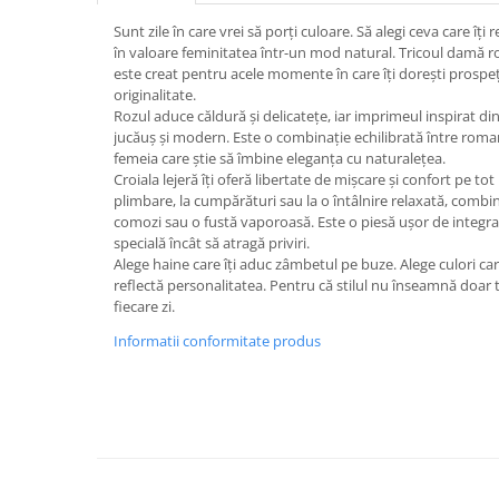
Sunt zile în care vrei să porți culoare. Să alegi ceva care îți 
în valoare feminitatea într-un mod natural. Tricoul damă r
este creat pentru acele momente în care îți dorești prospeț
originalitate.
Rozul aduce căldură și delicatețe, iar imprimeul inspirat din
jucăuș și modern. Este o combinație echilibrată între roman
femeia care știe să îmbine eleganța cu naturalețea.
Croiala lejeră îți oferă libertate de mișcare și confort pe tot p
plimbare, la cumpărături sau la o întâlnire relaxată, combi
comozi sau o fustă vaporoasă. Este o piesă ușor de integra
specială încât să atragă priviri.
Alege haine care îți aduc zâmbetul pe buze. Alege culori care 
reflectă personalitatea. Pentru că stilul nu înseamnă doar ten
fiecare zi.
Informatii conformitate produs