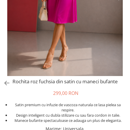
Salopete
Tricouri si topuri
Rochii de eveniment
Rochita roz fuchsia din satin cu maneci bufante
299,00 RON
Satin premium cu infuzie de vascoza naturala ce lasa pielea sa
respire.
Design inteligent cu dubla stilizare cu sau fara cordon in talie.
Manece bufante spectaculoase ce adauga un plus de eleganta.
Marime
:
Universala