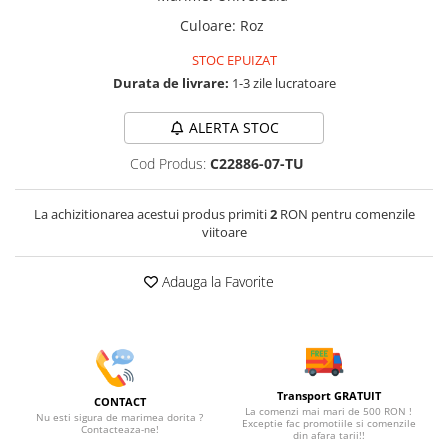
Culoare
:
Roz
STOC EPUIZAT
Durata de livrare:
1-3 zile lucratoare
ALERTA STOC
Cod Produs:
C22886-07-TU
La achizitionarea acestui produs primiti
2
RON pentru comenzile
viitoare
Adauga la Favorite
Transport GRATUIT
CONTACT
La comenzi mai mari de 500 RON !
Nu esti sigura de marimea dorita ?
Exceptie fac promotiile si comenzile
Contacteaza-ne!
din afara tarii!!