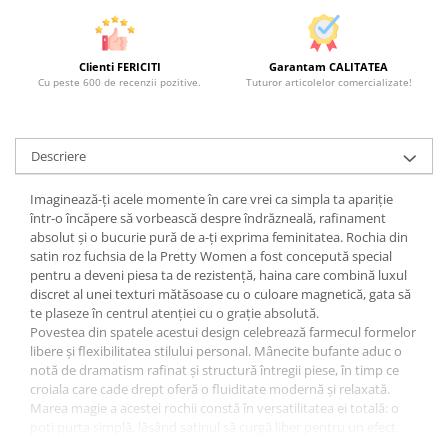
Clienti FERICITI
Garantam CALITATEA
Cu peste 600 de recenzii pozitive.
Tuturor articolelor comercializate!
Descriere
Imaginează-ți acele momente în care vrei ca simpla ta apariție
într-o încăpere să vorbească despre îndrăzneală, rafinament
absolut și o bucurie pură de a-ți exprima feminitatea. Rochia din
satin roz fuchsia de la Pretty Women a fost concepută special
pentru a deveni piesa ta de rezistență, haina care combină luxul
discret al unei texturi mătăsoase cu o culoare magnetică, gata să
te plaseze în centrul atenției cu o grație absolută.
Povestea din spatele acestui design celebrează farmecul formelor
libere și flexibilitatea stilului personal. Mânecite bufante aduc o
notă de dramatism rafinat și structură întregii piese, în timp ce
croiala care cade drept oferă o fluiditate modernă și relaxată.
Marea magie a acestei rochii constă în versatilitatea ei totală: o
poți purta simplă, lăsând satinul să curgă liber pentru un efect
contemporan și nonșalant, sau poți adăuga cordonul în talie