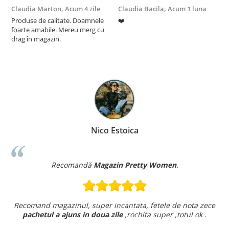
Claudia Marton,
Acum 4 zile
Claudia Bacila,
Acum 1 luna
Z
Produse de calitate. Doamnele
❤️
5
foarte amabile. Mereu merg cu
drag în magazin.
Nico Estoica
Recomandă
Magazin Pretty Women
.
Recomand magazinul, super incantata, fetele de nota zece
pachetul a ajuns in doua zile
,rochita super ,totul ok .