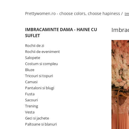
Salopete
Tricouri si topuri
Prettywomen.ro - choose colors, choose hapiness /
Im
Rochii de eveniment
Imbrac
IMBRACAMINTE DAMA - HAINE CU
SUFLET
Rochii de zi
Rochii de eveniment
Salopete
Costum si compleu
Bluze
Tricouri si topuri
Camasi
Pantaloni si blugi
Fusta
Sacouri
Trening
Vesta
Geci si jachete
Paltoane si blanuri