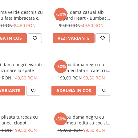
ama verde deschis cu
Tricou dama casual alb -
-50%
u fata imbracata cu
Leopard Heart - Bumbac
 inghetata in mana
Organic
00 RON
84,50 RON
99,00 RON
49,50 RON
GA IN COS
VEZI VARIANTE
i dama negri evazati
Tricou dama negru cu
-50%
uzunare la spate
imprimeu fata si catel cu
ochelari
0 RON
149,50 RON
199,00 RON
99,50 RON
 VARIANTE
ADAUGA IN COS
 plisata turcoaz cu
Tricou dama negru cu
-50%
aneci clopot
imprimeu fetita cu coc si
ochelari albastrii
0 RON
199,50 RON
199,00 RON
99,50 RON