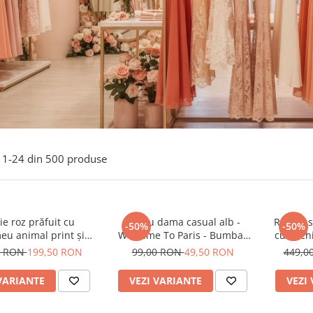
1-
24
din
500
produse
e roz prăfuit cu
Tricou dama casual alb -
Rochie s
-50%
-50%
eu animal print și
Welcome To Paris - Bumbac
cu anchi
curea
Organic
0 RON
199,50 RON
99,00 RON
49,50 RON
449,0
VARIANTE
VEZI VARIANTE
VEZI