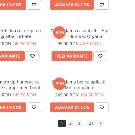
GA IN COS
ADAUGA IN COS
erde in croi drept cu
Tricou dama casual alb - Hip
-50%
gi albe curbate
Bear - Bumbac Organic
0 RON
249,50 RON
99,00 RON
49,50 RON
 VARIANTE
VEZI VARIANTE
maro tip hanorac cu
Bluza dama bej cu aplicatii
-50%
e si imprimeu floral
flori din paiete
0 RON
149,50 RON
249,00 RON
124,50 RON
GA IN COS
ADAUGA IN COS
1
2
3
21
...