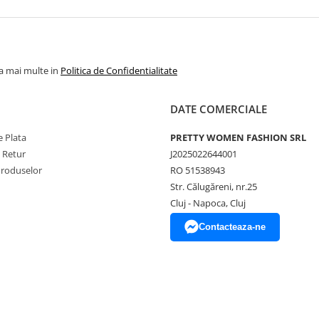
la mai multe in
Politica de Confidentialitate
DATE COMERCIALE
 Plata
PRETTY WOMEN FASHION SRL
e Retur
J2025022644001
Produselor
RO 51538943
Str. Călugăreni, nr.25
Cluj - Napoca, Cluj
Contacteaza-ne