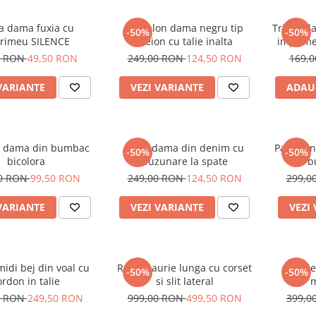
a dama fuxia cu
Pantalon dama negru tip
Tricou d
-50%
-50%
rimeu SILENCE
creion cu talie inalta
imprime
alb si
0 RON
49,50 RON
249,00 RON
124,50 RON
169,
VARIANTE
VEZI VARIANTE
ADAU
 dama din bumbac
Blugi dama din denim cu
Pantalon
-50%
-50%
bicolora
buzunare la spate
cu b
00 RON
99,50 RON
249,00 RON
124,50 RON
299,0
VARIANTE
VEZI VARIANTE
VEZI
idi bej din voal cu
Rochie aurie lunga cu corset
Rochie
-50%
-50%
ordon in talie
si slit lateral
m
0 RON
249,50 RON
999,00 RON
499,50 RON
399,0