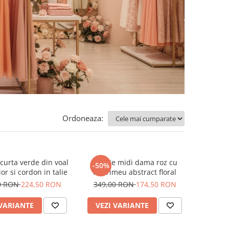
Ordoneaza:
curta verde din voal
Rochie midi dama roz cu
-50%
or si cordon in talie
imprimeu abstract floral
0 RON
224,50 RON
349,00 RON
174,50 RON
 VARIANTE
VEZI VARIANTE