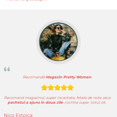
magazin.
Recomandă
Magazin Pretty Women
.
Recomand magazinul, super incantata, fetele de nota zece
pachetul a ajuns in doua zile
,rochita super ,totul ok .
Pe
Nico Estoica
S