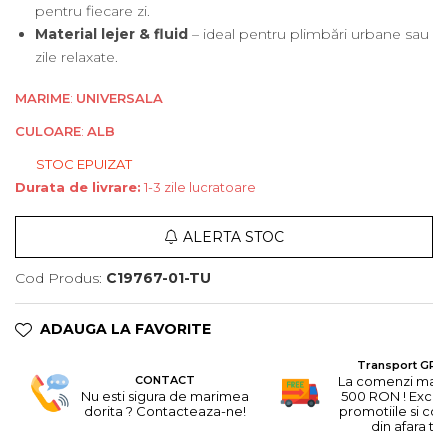
pentru fiecare zi.
Material lejer & fluid
– ideal pentru plimbări urbane sau
zile relaxate.
MARIME
:
UNIVERSALA
CULOARE
:
ALB
STOC EPUIZAT
Durata de livrare:
1-3 zile lucratoare
ALERTA STOC
Cod Produs:
C19767-01-TU
ADAUGA LA FAVORITE
Transport GRA
CONTACT
La comenzi mai 
Nu esti sigura de marimea
500 RON ! Excep
dorita ? Contacteaza-ne!
promotiile si co
din afara tari