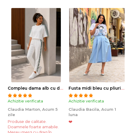
Compleu dama alb cu dungi laterale in nuante de verde si negru
Fusta midi bleu cu pliuri si buzunare
Achizitie verificata
Achizitie verificata
Ac
Claudia Marton,
Acum 5
Claudia Bacila,
Acum 1
Z
zile
luna
5
Produse de calitate.
❤️
Doamnele foarte amabile.
Mereu merg cu drag în