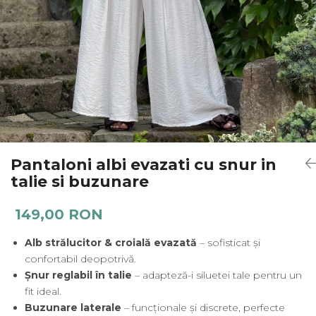
Salopete
Tricouri si topuri
Rochii de eveniment
Pantaloni albi evazati cu snur in
talie si buzunare
149,00 RON
Alb strălucitor & croială evazată
– sofisticat și
confortabil deopotrivă.
Șnur reglabil în talie
– adapteză-i siluetei tale pentru un
fit ideal.
Buzunare laterale
– funcționale și discrete, perfecte