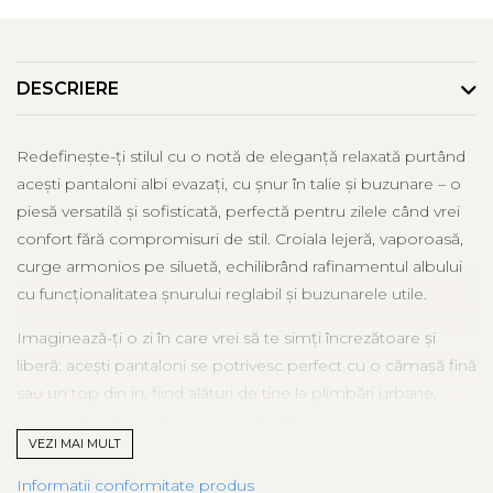
DESCRIERE
Redefinește-ți stilul cu o notă de eleganță relaxată purtând
acești pantaloni albi evazați, cu șnur în talie și buzunare – o
piesă versatilă și sofisticată, perfectă pentru zilele când vrei
confort fără compromisuri de stil. Croiala lejeră, vaporoasă,
curge armonios pe siluetă, echilibrând rafinamentul albului
cu funcționalitatea șnurului reglabil și buzunarele utile.
Imaginează-ți o zi în care vrei să te simți încrezătoare și
liberă: acești pantaloni se potrivesc perfect cu o cămașă fină
sau un top din in, fiind alături de tine la plimbări urbane,
momente relaxate la terasă sau întâlniri creative. Șnurul
VEZI MAI MULT
discret la talie subliniază feminitatea croielii, iar buzunarele
aduc un plus de comoditate în fiecare pas.
Informatii conformitate produs