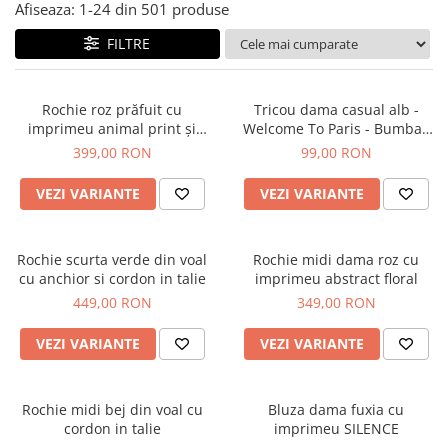
Salopete
Afiseaza:
1-
24
din
501
produse
Tricouri si topuri
FILTRE
Rochii de eveniment
Rochie roz prăfuit cu
Tricou dama casual alb -
imprimeu animal print și
Welcome To Paris - Bumbac
curea
Organic
399,00 RON
99,00 RON
VEZI VARIANTE
VEZI VARIANTE
Rochie scurta verde din voal
Rochie midi dama roz cu
cu anchior si cordon in talie
imprimeu abstract floral
449,00 RON
349,00 RON
VEZI VARIANTE
VEZI VARIANTE
Rochie midi bej din voal cu
Bluza dama fuxia cu
cordon in talie
imprimeu SILENCE