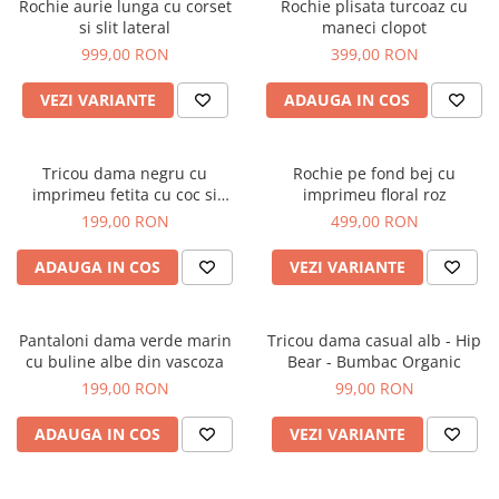
Rochie aurie lunga cu corset
Rochie plisata turcoaz cu
si slit lateral
maneci clopot
999,00 RON
399,00 RON
VEZI VARIANTE
ADAUGA IN COS
Tricou dama negru cu
Rochie pe fond bej cu
imprimeu fetita cu coc si
imprimeu floral roz
ochelari albastrii
199,00 RON
499,00 RON
ADAUGA IN COS
VEZI VARIANTE
Pantaloni dama verde marin
Tricou dama casual alb - Hip
cu buline albe din vascoza
Bear - Bumbac Organic
199,00 RON
99,00 RON
ADAUGA IN COS
VEZI VARIANTE