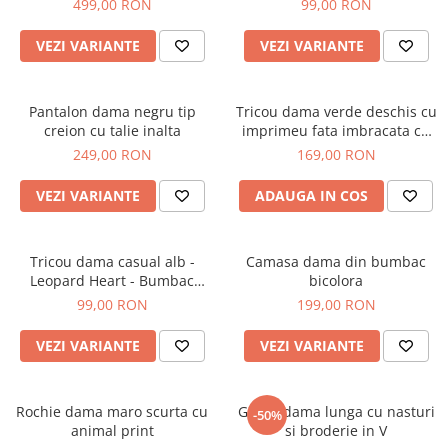
499,00 RON
99,00 RON
VEZI VARIANTE
VEZI VARIANTE
Pantalon dama negru tip
Tricou dama verde deschis cu
creion cu talie inalta
imprimeu fata imbracata cu
alb si inghetata in mana
249,00 RON
169,00 RON
VEZI VARIANTE
ADAUGA IN COS
Tricou dama casual alb -
Camasa dama din bumbac
Leopard Heart - Bumbac
bicolora
Organic
99,00 RON
199,00 RON
VEZI VARIANTE
VEZI VARIANTE
Rochie dama maro scurta cu
Geaca dama lunga cu nasturi
-50%
animal print
si broderie in V