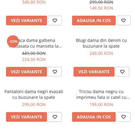
349,00 RON
299,00 RON
149,50 RON
VEZI VARIANTE
ADAUGA IN COS
Geaca dama galbena
Blugi dama din denim cu
-50%
matlasata cu manseta la
buzunare la spate
maneca si elastic in talie
449,00 RON
249,00 RON
224,50 RON
VEZI VARIANTE
VEZI VARIANTE
Pantaloni dama negri evazati
Tricou dama negru cu
cu buzunare la spate
imprimeu fata si catel cu
ochelari
299,00 RON
199,00 RON
VEZI VARIANTE
ADAUGA IN COS