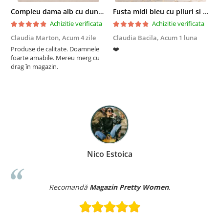
Compleu dama alb cu dungi laterale in nuante de verde si negru
Fusta midi bleu cu pliuri si buzunare
Achizitie verificata
Achizitie verificata
Claudia Marton,
Acum 4 zile
Claudia Bacila,
Acum 1 luna
Z
Produse de calitate. Doamnele
❤️
5
foarte amabile. Mereu merg cu
drag în magazin.
Nico Estoica
Recomandă
Magazin Pretty Women
.