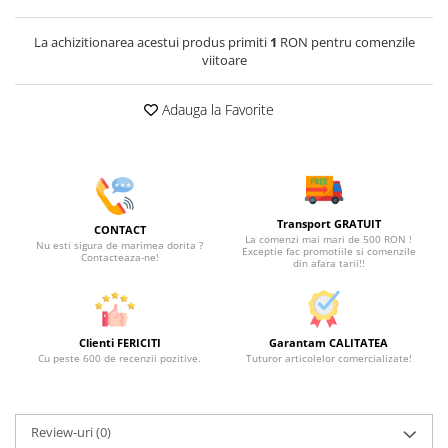
La achizitionarea acestui produs primiti
1
RON pentru comenzile
viitoare
Adauga la Favorite
Transport GRATUIT
CONTACT
La comenzi mai mari de 500 RON !
Nu esti sigura de marimea dorita ?
Exceptie fac promotiile si comenzile
Contacteaza-ne!
din afara tarii!!
Clienti FERICITI
Garantam CALITATEA
Cu peste 600 de recenzii pozitive.
Tuturor articolelor comercializate!
Review-uri
(0)