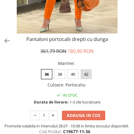
Salopete
Tricouri si topuri
Rochii de eveniment
Pantaloni portocalii drepti cu dunga
361,79 RON
180,90 RON
Marime
:
36
38
40
42
Culoare
:
Portocaliu
IN STOC
Durata de livrare:
1-3 zile lucratoare
ADAUGA IN COS
Promotie valabila in intervalul 28.07 - 10.08 in limita stocului disponibil.
Cod Produs:
C19677-11-36