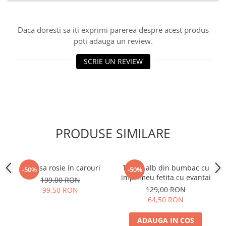
Daca doresti sa iti exprimi parerea despre acest produs
poti adauga un review.
SCRIE UN REVIEW
PRODUSE SIMILARE
Camasa rosie in carouri
Tricou alb din bumbac cu
-50%
-50%
imprimeu fetita cu evantai
199,00 RON
129,00 RON
99,50 RON
64,50 RON
ADAUGA IN COS