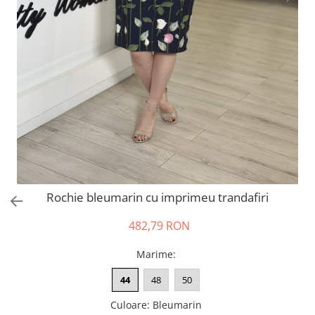
Salopete
Tricouri si topuri
Rochii de eveniment
Rochie bleumarin cu imprimeu trandafiri
482,79 RON
Marime
:
44
48
50
Culoare
:
Bleumarin