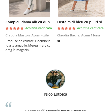
Compleu dama alb cu dungi laterale in nuante de verde si negru
Fusta midi bleu cu pliuri si buzunare
Achizitie verificata
Achizitie verificata
Claudia Marton,
Acum 4 zile
Claudia Bacila,
Acum 1 luna
Z
Produse de calitate. Doamnele
❤️
5
foarte amabile. Mereu merg cu
drag în magazin.
Nico Estoica
Recomandă
Magazin Pretty Women
.