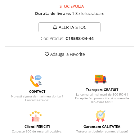
STOC EPUIZAT
Durata de livrare:
1-3 zile lucratoare
ALERTA STOC
Cod Produs:
C19598-04-44
Adauga la Favorite
Transport GRATUIT
CONTACT
La comenzi mai mari de 500 RON !
Nu esti sigura de marimea dorita ?
Exceptie fac promotiile si comenzile
Contacteaza-ne!
din afara tarii!!
Clienti FERICITI
Garantam CALITATEA
Cu peste 600 de recenzii pozitive.
Tuturor articolelor comercializate!