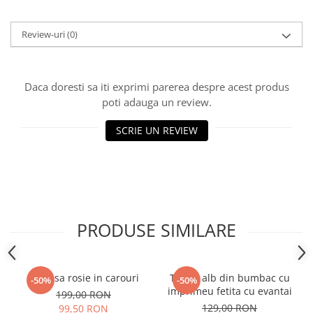
Review-uri
(0)
Daca doresti sa iti exprimi parerea despre acest produs
poti adauga un review.
SCRIE UN REVIEW
PRODUSE SIMILARE
Camasa rosie in carouri
Tricou alb din bumbac cu
-50%
-50%
imprimeu fetita cu evantai
199,00 RON
129,00 RON
99,50 RON