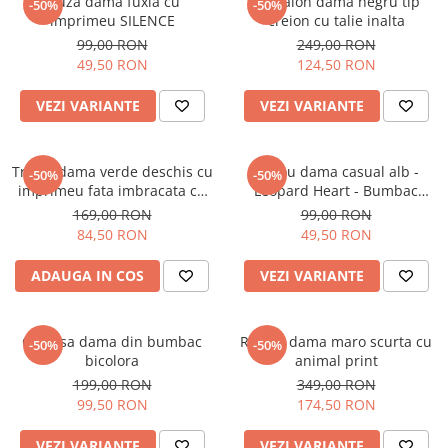
Bluza dama fuxia cu
Pantalon dama negru tip
-50%
-50%
imprimeu SILENCE
creion cu talie inalta
99,00 RON
249,00 RON
49,50 RON
124,50 RON
VEZI VARIANTE
VEZI VARIANTE
Tricou dama verde deschis cu
Tricou dama casual alb -
-50%
-50%
imprimeu fata imbracata cu
Leopard Heart - Bumbac
alb si inghetata in mana
Organic
169,00 RON
99,00 RON
84,50 RON
49,50 RON
ADAUGA IN COS
VEZI VARIANTE
Camasa dama din bumbac
Rochie dama maro scurta cu
-50%
-50%
bicolora
animal print
199,00 RON
349,00 RON
99,50 RON
174,50 RON
VEZI VARIANTE
VEZI VARIANTE