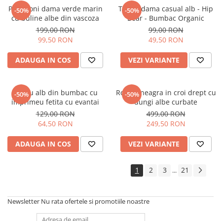
Pantaloni dama verde marin
Tricou dama casual alb - Hip
-50%
-50%
cu buline albe din vascoza
Bear - Bumbac Organic
199,00 RON
99,00 RON
99,50 RON
49,50 RON
ADAUGA IN COS
VEZI VARIANTE
Tricou alb din bumbac cu
Rochie neagra in croi drept cu
-50%
-50%
imprimeu fetita cu evantai
dungi albe curbate
129,00 RON
499,00 RON
64,50 RON
249,50 RON
ADAUGA IN COS
VEZI VARIANTE
1
2
3
21
...
Newsletter
Nu rata ofertele si promotiile noastre