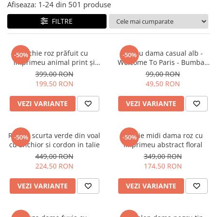
Salopete
Afiseaza:
1-
24
din
501
produse
Tricouri si topuri
FILTRE
Rochii de eveniment
Rochie roz prăfuit cu
Tricou dama casual alb -
-50%
-50%
imprimeu animal print și
Welcome To Paris - Bumbac
curea
Organic
399,00 RON
99,00 RON
199,50 RON
49,50 RON
VEZI VARIANTE
VEZI VARIANTE
Rochie scurta verde din voal
Rochie midi dama roz cu
-50%
-50%
cu anchior si cordon in talie
imprimeu abstract floral
449,00 RON
349,00 RON
224,50 RON
174,50 RON
VEZI VARIANTE
VEZI VARIANTE