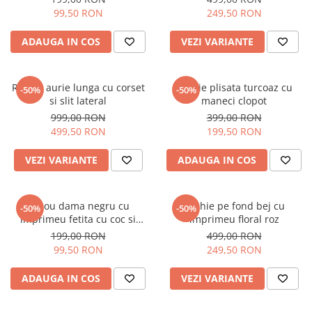
99,50 RON
249,50 RON
ADAUGA IN COS
VEZI VARIANTE
Rochie aurie lunga cu corset
Rochie plisata turcoaz cu
-50%
-50%
si slit lateral
maneci clopot
999,00 RON
399,00 RON
499,50 RON
199,50 RON
VEZI VARIANTE
ADAUGA IN COS
Tricou dama negru cu
Rochie pe fond bej cu
-50%
-50%
imprimeu fetita cu coc si
imprimeu floral roz
ochelari albastrii
199,00 RON
499,00 RON
99,50 RON
249,50 RON
ADAUGA IN COS
VEZI VARIANTE