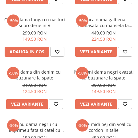
Geaca dama lunga cu nasturi
Geaca dama galbena
-50%
-50%
si broderie in V
matlasata cu manseta la
maneca si elastic in talie
299,00 RON
449,00 RON
149,50 RON
224,50 RON
ADAUGA IN COS
VEZI VARIANTE
Blugi dama din denim cu
Pantaloni dama negri evazati
-50%
-50%
buzunare la spate
cu buzunare la spate
249,00 RON
299,00 RON
124,50 RON
149,50 RON
VEZI VARIANTE
VEZI VARIANTE
Tricou dama negru cu
Rochie midi bej din voal cu
-50%
-50%
imprimeu fata si catel cu
cordon in talie
ochelari
199,00 RON
499,00 RON