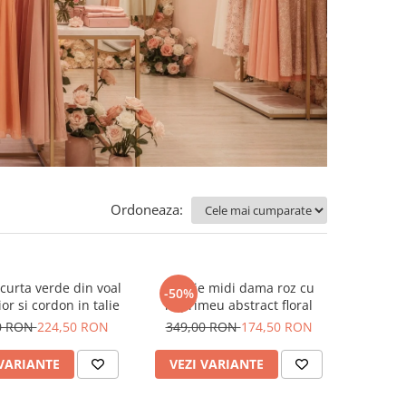
Ordoneaza:
curta verde din voal
Rochie midi dama roz cu
-50%
or si cordon in talie
imprimeu abstract floral
0 RON
224,50 RON
349,00 RON
174,50 RON
 VARIANTE
VEZI VARIANTE