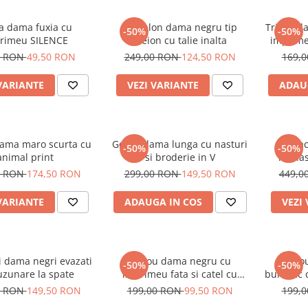
a dama fuxia cu
Pantalon dama negru tip
Tricou d
-50%
-50%
rimeu SILENCE
creion cu talie inalta
imprime
alb si
0 RON
49,50 RON
249,00 RON
124,50 RON
169,
VARIANTE
VEZI VARIANTE
ADAU
ama maro scurta cu
Geaca dama lunga cu nasturi
Geac
-50%
-50%
animal print
si broderie in V
matlas
maneca
0 RON
174,50 RON
299,00 RON
149,50 RON
449,0
VARIANTE
ADAUGA IN COS
VEZI
i dama negri evazati
Tricou dama negru cu
Trico
-50%
-50%
uzunare la spate
imprimeu fata si catel cu
bumbac c
ochelari
0 RON
149,50 RON
199,00 RON
99,50 RON
199,