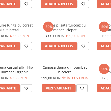
VARIANTE
ADAUGA IN COS
ADAU
urie lunga cu corset
Rochie plisata turcoaz cu
Tric
-50%
-50%
si slit lateral
maneci clopot
imprim
oc
0 RON
499,50 RON
399,00 RON
199,50 RON
199,
VARIANTE
ADAUGA IN COS
ADAU
ama casual alb - Hip
Camasa dama din bumbac
Tricou
-50%
- Bumbac Organic
bicolora
imprime
0 RON
49,50 RON
199,00 RON
de la 99,50 RON
129,
VARIANTE
VEZI VARIANTE
ADAU