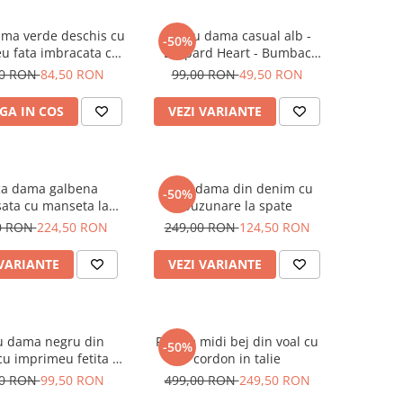
ama verde deschis cu
Tricou dama casual alb -
-50%
u fata imbracata cu
Leopard Heart - Bumbac
 inghetata in mana
Organic
00 RON
84,50 RON
99,00 RON
49,50 RON
GA IN COS
VEZI VARIANTE
a dama galbena
Blugi dama din denim cu
-50%
ata cu manseta la
buzunare la spate
 si elastic in talie
0 RON
224,50 RON
249,00 RON
124,50 RON
 VARIANTE
VEZI VARIANTE
u dama negru din
Rochie midi bej din voal cu
-50%
u imprimeu fetita cu
cordon in talie
bentita rosie
00 RON
99,50 RON
499,00 RON
249,50 RON