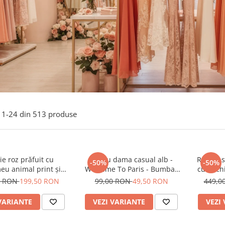
1-
24
din
513
produse
e roz prăfuit cu
Tricou dama casual alb -
Rochie s
-50%
-50%
eu animal print și
Welcome To Paris - Bumbac
cu anchi
curea
Organic
0 RON
199,50 RON
99,00 RON
49,50 RON
449,0
VARIANTE
VEZI VARIANTE
VEZI