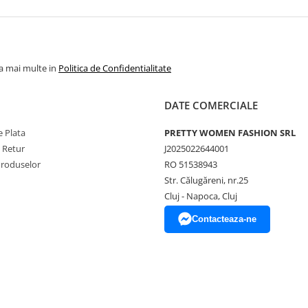
la mai multe in
Politica de Confidentialitate
DATE COMERCIALE
 Plata
PRETTY WOMEN FASHION SRL
e Retur
J2025022644001
Produselor
RO 51538943
Str. Călugăreni, nr.25
Cluj - Napoca, Cluj
Contacteaza-ne