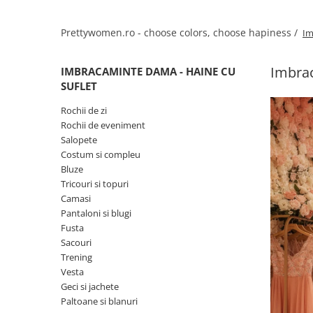
Salopete
Tricouri si topuri
Prettywomen.ro - choose colors, choose hapiness /
Im
Rochii de eveniment
Imbrac
IMBRACAMINTE DAMA - HAINE CU
SUFLET
Rochii de zi
Rochii de eveniment
Salopete
Costum si compleu
Bluze
Tricouri si topuri
Camasi
Pantaloni si blugi
Fusta
Sacouri
Trening
Vesta
Geci si jachete
Paltoane si blanuri