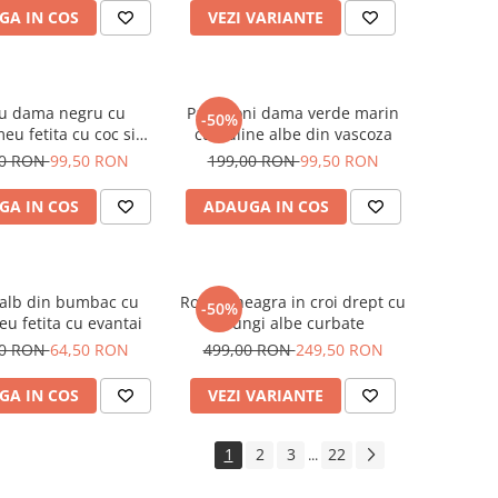
GA IN COS
VEZI VARIANTE
ou dama negru cu
Pantaloni dama verde marin
-50%
eu fetita cu coc si
cu buline albe din vascoza
helari albastrii
00 RON
99,50 RON
199,00 RON
99,50 RON
GA IN COS
ADAUGA IN COS
 alb din bumbac cu
Rochie neagra in croi drept cu
-50%
u fetita cu evantai
dungi albe curbate
00 RON
64,50 RON
499,00 RON
249,50 RON
GA IN COS
VEZI VARIANTE
1
2
3
22
...