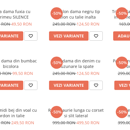
a dama fuxia cu
Pantalon dama negru tip
Tricou d
-50%
-50%
rimeu SILENCE
creion cu talie inalta
imprime
alb si
0 RON
49,50 RON
249,00 RON
124,50 RON
169,
VARIANTE
VEZI VARIANTE
ADAU
 dama din bumbac
Blugi dama din denim cu
Pantalon
-50%
-50%
bicolora
buzunare la spate
cu b
00 RON
99,50 RON
249,00 RON
124,50 RON
299,0
VARIANTE
VEZI VARIANTE
VEZI
idi bej din voal cu
Rochie aurie lunga cu corset
Rochie
-50%
-50%
ordon in talie
si slit lateral
m
0 RON
249,50 RON
999,00 RON
499,50 RON
399,0