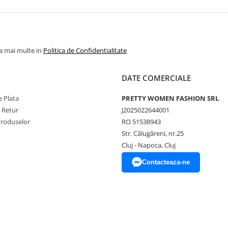
la mai multe in
Politica de Confidentialitate
DATE COMERCIALE
 Plata
PRETTY WOMEN FASHION SRL
e Retur
J2025022644001
Produselor
RO 51538943
Str. Călugăreni, nr.25
Cluj - Napoca, Cluj
Contacteaza-ne