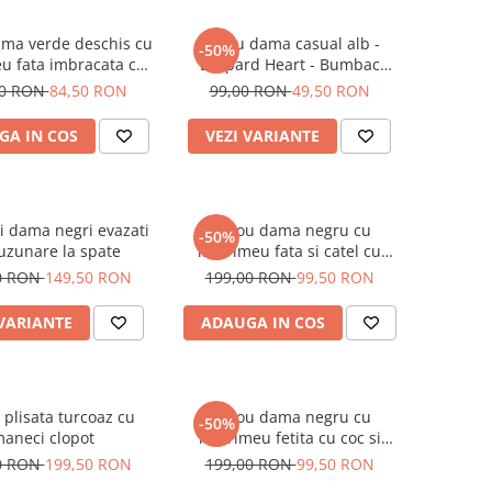
ama verde deschis cu
Tricou dama casual alb -
-50%
u fata imbracata cu
Leopard Heart - Bumbac
 inghetata in mana
Organic
00 RON
84,50 RON
99,00 RON
49,50 RON
GA IN COS
VEZI VARIANTE
i dama negri evazati
Tricou dama negru cu
-50%
uzunare la spate
imprimeu fata si catel cu
ochelari
0 RON
149,50 RON
199,00 RON
99,50 RON
 VARIANTE
ADAUGA IN COS
 plisata turcoaz cu
Tricou dama negru cu
-50%
aneci clopot
imprimeu fetita cu coc si
ochelari albastrii
0 RON
199,50 RON
199,00 RON
99,50 RON