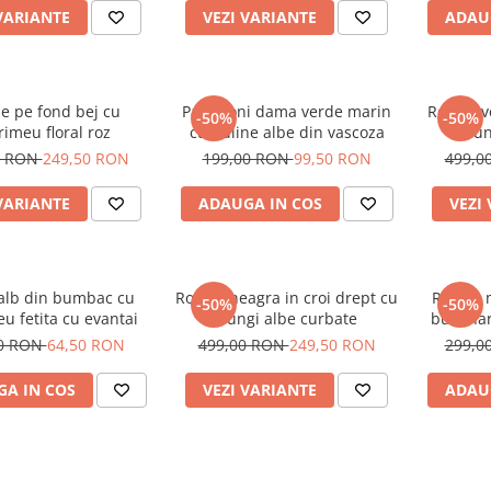
VARIANTE
VEZI VARIANTE
ADAU
e pe fond bej cu
Pantaloni dama verde marin
Rochie v
-50%
-50%
imeu floral roz
cu buline albe din vascoza
dun
0 RON
249,50 RON
199,00 RON
99,50 RON
499,0
VARIANTE
ADAUGA IN COS
VEZI
 alb din bumbac cu
Rochie neagra in croi drept cu
Rochie 
-50%
-50%
u fetita cu evantai
dungi albe curbate
buzunar
00 RON
64,50 RON
499,00 RON
249,50 RON
299,0
A IN COS
VEZI VARIANTE
ADAU