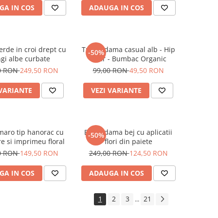
GA IN COS
ADAUGA IN COS
erde in croi drept cu
Tricou dama casual alb - Hip
-50%
gi albe curbate
Bear - Bumbac Organic
0 RON
249,50 RON
99,00 RON
49,50 RON
 VARIANTE
VEZI VARIANTE
maro tip hanorac cu
Bluza dama bej cu aplicatii
-50%
e si imprimeu floral
flori din paiete
0 RON
149,50 RON
249,00 RON
124,50 RON
GA IN COS
ADAUGA IN COS
1
2
3
21
...