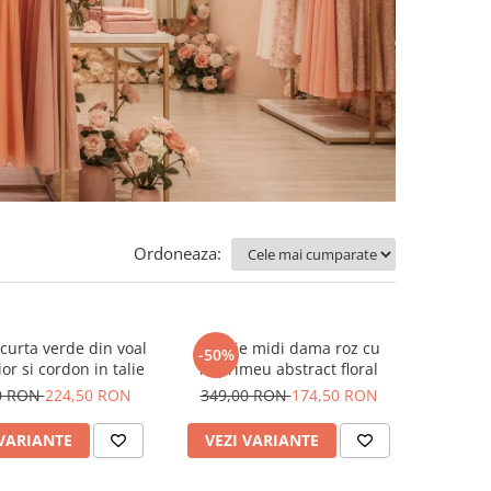
Ordoneaza:
curta verde din voal
Rochie midi dama roz cu
-50%
or si cordon in talie
imprimeu abstract floral
0 RON
224,50 RON
349,00 RON
174,50 RON
 VARIANTE
VEZI VARIANTE