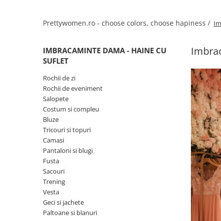
Salopete
Tricouri si topuri
Prettywomen.ro - choose colors, choose hapiness /
Im
Rochii de eveniment
Imbrac
IMBRACAMINTE DAMA - HAINE CU
SUFLET
Rochii de zi
Rochii de eveniment
Salopete
Costum si compleu
Bluze
Tricouri si topuri
Camasi
Pantaloni si blugi
Fusta
Sacouri
Trening
Vesta
Geci si jachete
Paltoane si blanuri