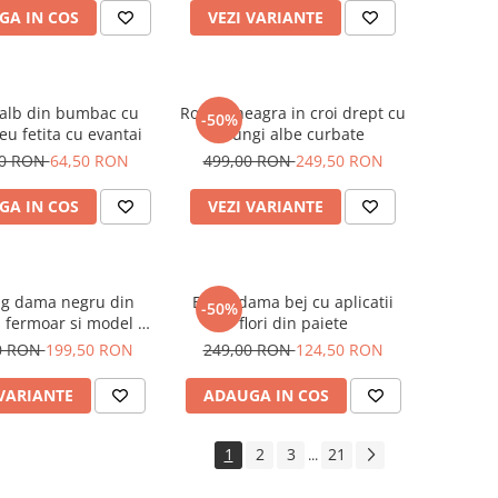
GA IN COS
VEZI VARIANTE
 alb din bumbac cu
Rochie neagra in croi drept cu
-50%
u fetita cu evantai
dungi albe curbate
00 RON
64,50 RON
499,00 RON
249,50 RON
GA IN COS
VEZI VARIANTE
ng dama negru din
Bluza dama bej cu aplicatii
-50%
u fermoar si model pe
flori din paiete
jacheta
0 RON
199,50 RON
249,00 RON
124,50 RON
 VARIANTE
ADAUGA IN COS
1
2
3
21
...