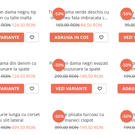
on dama negru tip
Tricou dama verde deschis cu
Tricou
-50%
-50%
n cu talie inalta
imprimeu fata imbracata cu
Leopa
alb si inghetata in mana
0 RON
124,50 RON
169,00 RON
84,50 RON
99,0
VARIANTE
ADAUGA IN COS
VEZI
dama din denim cu
Pantaloni dama negri evazati
Tric
-50%
-50%
unare la spate
cu buzunare la spate
imprim
0 RON
124,50 RON
299,00 RON
149,50 RON
199,
VARIANTE
VEZI VARIANTE
ADAU
urie lunga cu corset
Rochie plisata turcoaz cu
Tric
-50%
-50%
si slit lateral
maneci clopot
imprim
oc
0 RON
499,50 RON
399,00 RON
199,50 RON
199,