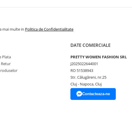
la mai multe in
Politica de Confidentialitate
DATE COMERCIALE
 Plata
PRETTY WOMEN FASHION SRL
e Retur
J2025022644001
Produselor
RO 51538943
Str. Călugăreni, nr.25
Cluj - Napoca, Cluj
Contacteaza-ne