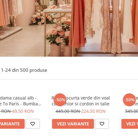
1-
24
din
500
produse
 dama casual alb -
Rochie scurta verde din voal
Rochie
-50%
-50%
 To Paris - Bumbac
cu anchior si cordon in talie
imprim
Organic
0 RON
49,50 RON
449,00 RON
224,50 RON
349,0
VARIANTE
VEZI VARIANTE
VEZI