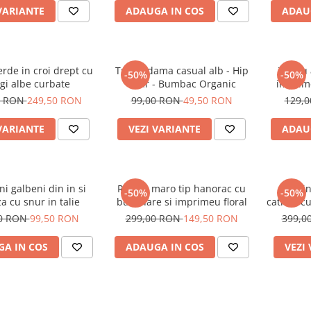
VARIANTE
ADAUGA IN COS
ADAU
rde in croi drept cu
Tricou dama casual alb - Hip
Tricou
-50%
-50%
gi albe curbate
Bear - Bumbac Organic
imprime
0 RON
249,50 RON
99,00 RON
49,50 RON
129,
VARIANTE
VEZI VARIANTE
ADAU
ni galbeni din in si
Rochie maro tip hanorac cu
Treni
-50%
-50%
a cu snur in talie
buzunare si imprimeu floral
catifea c
00 RON
99,50 RON
299,00 RON
149,50 RON
399,0
A IN COS
ADAUGA IN COS
VEZI