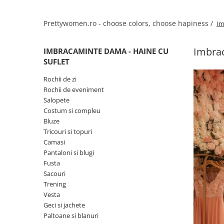
Salopete
Tricouri si topuri
Prettywomen.ro - choose colors, choose hapiness /
Im
Rochii de eveniment
Imbrac
IMBRACAMINTE DAMA - HAINE CU
SUFLET
Rochii de zi
Rochii de eveniment
Salopete
Costum si compleu
Bluze
Tricouri si topuri
Camasi
Pantaloni si blugi
Fusta
Sacouri
Trening
Vesta
Geci si jachete
Paltoane si blanuri