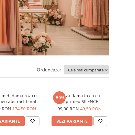
Ordoneaza:
 midi dama roz cu
Bluza dama fuxia cu
-50%
eu abstract floral
imprimeu SILENCE
0 RON
174,50 RON
99,00 RON
49,50 RON
 VARIANTE
VEZI VARIANTE