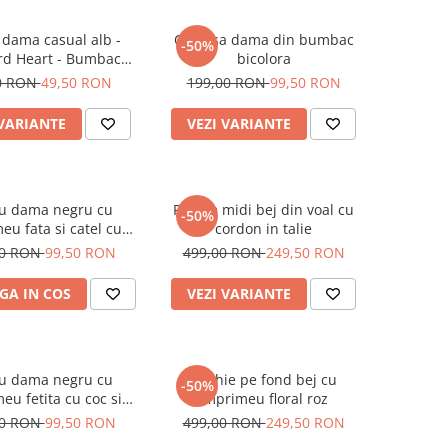
 dama casual alb -
Camasa dama din bumbac
-50%
rd Heart - Bumbac
bicolora
Organic
0 RON
49,50 RON
199,00 RON
99,50 RON
 VARIANTE
VEZI VARIANTE
ou dama negru cu
Rochie midi bej din voal cu
-50%
eu fata si catel cu
cordon in talie
ochelari
00 RON
99,50 RON
499,00 RON
249,50 RON
GA IN COS
VEZI VARIANTE
ou dama negru cu
Rochie pe fond bej cu
-50%
eu fetita cu coc si
imprimeu floral roz
helari albastrii
00 RON
99,50 RON
499,00 RON
249,50 RON