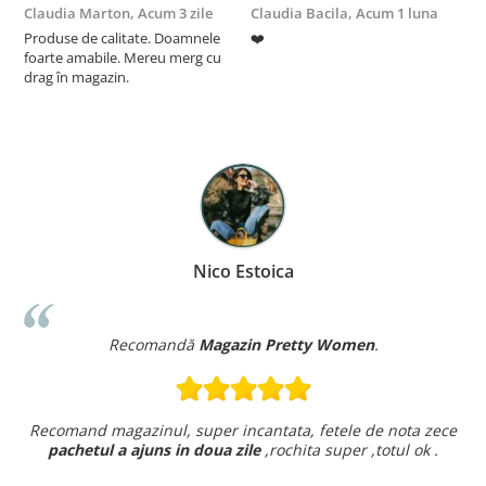
Claudia Marton,
Acum 3 zile
Claudia Bacila,
Acum 1 luna
Z
Produse de calitate. Doamnele
❤️
5
foarte amabile. Mereu merg cu
drag în magazin.
Nico Estoica
Recomandă
Magazin Pretty Women
.
Recomand magazinul, super incantata, fetele de nota zece
pachetul a ajuns in doua zile
,rochita super ,totul ok .