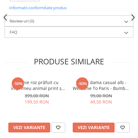
perfecte pentru birou, plimbări, întâlniri sau evenimente de zi.
Informatii conformitate produs
Alege o fustă care îmbină frumusețea detaliilor cu confortul
materialelor naturale și bucură-te de o apariție plină de stil în
orice moment.
Review-uri
(0)
FAQ
PRODUSE SIMILARE
Rochie roz prăfuit cu
Tricou dama casual alb -
-50%
-50%
imprimeu animal print și
Welcome To Paris - Bumbac
curea
Organic
399,00 RON
99,00 RON
199,50 RON
49,50 RON
VEZI VARIANTE
VEZI VARIANTE