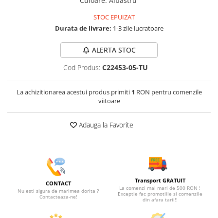
Culoare
:
Albastru
STOC EPUIZAT
Durata de livrare:
1-3 zile lucratoare
ALERTA STOC
Cod Produs:
C22453-05-TU
La achizitionarea acestui produs primiti
1
RON pentru comenzile
viitoare
Adauga la Favorite
Transport GRATUIT
CONTACT
La comenzi mai mari de 500 RON !
Nu esti sigura de marimea dorita ?
Exceptie fac promotiile si comenzile
Contacteaza-ne!
din afara tarii!!