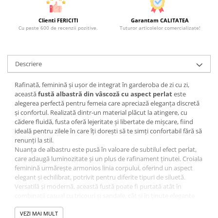
Clienti FERICITI
Garantam CALITATEA
Cu peste 600 de recenzii pozitive.
Tuturor articolelor comercializate!
Descriere
Rafinată, feminină și ușor de integrat în garderoba de zi cu zi,
această
fustă albastră din vâscoză cu aspect perlat
este
alegerea perfectă pentru femeia care apreciază eleganța discretă
și confortul. Realizată dintr-un material plăcut la atingere, cu
cădere fluidă, fusta oferă lejeritate și libertate de mișcare, fiind
ideală pentru zilele în care îți dorești să te simți confortabil fără să
renunți la stil.
Nuanța de albastru este pusă în valoare de subtilul efect perlat,
care adaugă luminozitate și un plus de rafinament ținutei. Croiala
feminină urmărește armonios linia corpului, oferind un aspect
elegant și echilibrat, potrivit pentru diferite tipuri de siluetă.
Versatilă și modernă, această fustă poate fi purtată atât în
combinații casual cu tricouri și sandale, cât și în ținute elegante
alături de bluze vaporoase și accesorii sofisticate. Este piesa care
îți oferă posibilitatea de a crea numeroase outfituri feminine,
VEZI MAI MULT