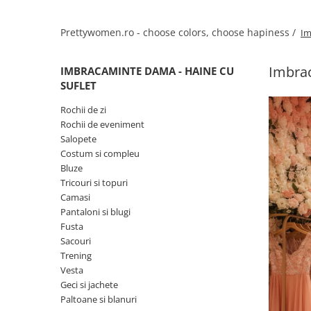
Salopete
Tricouri si topuri
Prettywomen.ro - choose colors, choose hapiness /
Im
Rochii de eveniment
Imbrac
IMBRACAMINTE DAMA - HAINE CU
SUFLET
Rochii de zi
Rochii de eveniment
Salopete
Costum si compleu
Bluze
Tricouri si topuri
Camasi
Pantaloni si blugi
Fusta
Sacouri
Trening
Vesta
Geci si jachete
Paltoane si blanuri