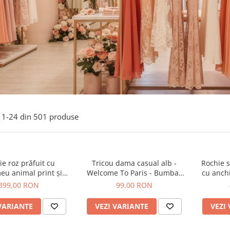
1-
24
din
501
produse
e roz prăfuit cu
Tricou dama casual alb -
Rochie s
eu animal print și
Welcome To Paris - Bumbac
cu anchi
curea
Organic
399,00 RON
99,00 RON
VARIANTE
VEZI VARIANTE
VEZI