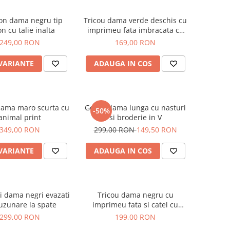
on dama negru tip
Tricou dama verde deschis cu
on cu talie inalta
imprimeu fata imbracata cu
alb si inghetata in mana
249,00 RON
169,00 RON
 VARIANTE
ADAUGA IN COS
dama maro scurta cu
Geaca dama lunga cu nasturi
-50%
animal print
si broderie in V
349,00 RON
299,00 RON
149,50 RON
 VARIANTE
ADAUGA IN COS
i dama negri evazati
Tricou dama negru cu
uzunare la spate
imprimeu fata si catel cu
ochelari
299,00 RON
199,00 RON