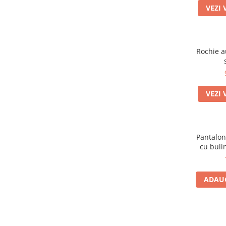
Verde fistic
(1)
VEZI 
Crem
(8)
Albastru
(51)
Kaki
(4)
Visiniu
(2)
Rochie a
Plamaniu
(1)
Aramiu
(1)
Albastru deschis
(7)
VEZI 
Fuxia
(5)
Albastra
(2)
Cappucino
(1)
Negru-alb
(1)
Pantalon
Indigo
(1)
cu buli
Negru``
(1)
Belumarin
(1)
Crem-Maro
(1)
ADAUG
Verde deschis
(4)
Alb Galbui
(1)
Alb cu dungi albastre
(1)