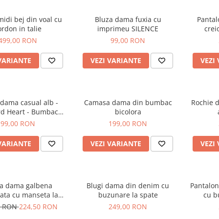
idi bej din voal cu
Bluza dama fuxia cu
Pantal
ordon in talie
imprimeu SILENCE
crei
499,00 RON
99,00 RON
VARIANTE
VEZI VARIANTE
VEZI
 dama casual alb -
Camasa dama din bumbac
Rochie 
d Heart - Bumbac
bicolora
Organic
99,00 RON
199,00 RON
VARIANTE
VEZI VARIANTE
VEZI
a dama galbena
Blugi dama din denim cu
Pantalon
ata cu manseta la
buzunare la spate
cu b
si elastic in talie
0 RON
224,50 RON
249,00 RON