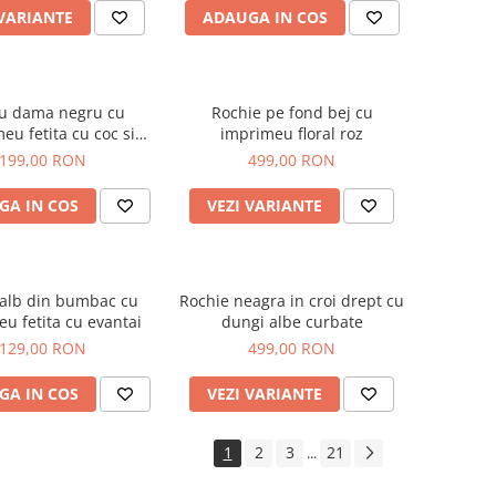
 VARIANTE
ADAUGA IN COS
ou dama negru cu
Rochie pe fond bej cu
eu fetita cu coc si
imprimeu floral roz
helari albastrii
199,00 RON
499,00 RON
GA IN COS
VEZI VARIANTE
 alb din bumbac cu
Rochie neagra in croi drept cu
u fetita cu evantai
dungi albe curbate
129,00 RON
499,00 RON
GA IN COS
VEZI VARIANTE
1
2
3
21
...