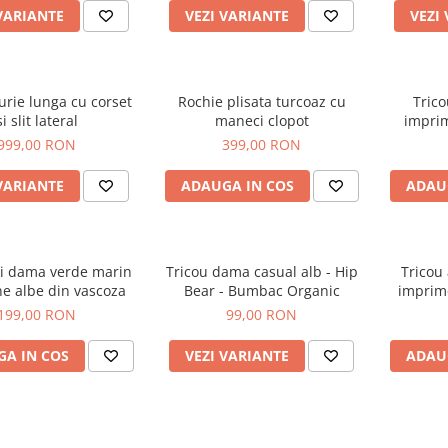
VARIANTE
VEZI VARIANTE
VEZI
urie lunga cu corset
Rochie plisata turcoaz cu
Tric
si slit lateral
maneci clopot
imprim
oc
999,00 RON
399,00 RON
VARIANTE
ADAUGA IN COS
ADAU
i dama verde marin
Tricou dama casual alb - Hip
Tricou
ne albe din vascoza
Bear - Bumbac Organic
imprime
199,00 RON
99,00 RON
A IN COS
VEZI VARIANTE
ADAU