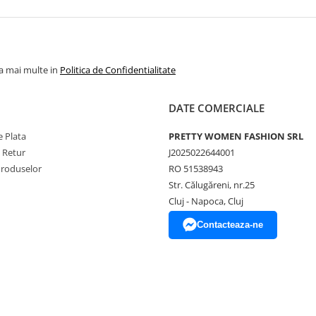
la mai multe in
Politica de Confidentialitate
DATE COMERCIALE
 Plata
PRETTY WOMEN FASHION SRL
e Retur
J2025022644001
Produselor
RO 51538943
Str. Călugăreni, nr.25
Cluj - Napoca, Cluj
Contacteaza-ne