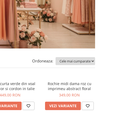
Ordoneaza:
curta verde din voal
Rochie midi dama roz cu
or si cordon in talie
imprimeu abstract floral
449,00 RON
349,00 RON
 VARIANTE
VEZI VARIANTE