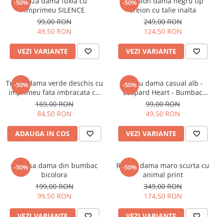
Bluza dama fuxia cu
Pantalon dama negru tip
-50%
-50%
imprimeu SILENCE
creion cu talie inalta
99,00 RON
249,00 RON
49,50 RON
124,50 RON
VEZI VARIANTE
VEZI VARIANTE
Tricou dama verde deschis cu
Tricou dama casual alb -
-50%
-50%
imprimeu fata imbracata cu
Leopard Heart - Bumbac
alb si inghetata in mana
Organic
169,00 RON
99,00 RON
84,50 RON
49,50 RON
ADAUGA IN COS
VEZI VARIANTE
Camasa dama din bumbac
Rochie dama maro scurta cu
-50%
-50%
bicolora
animal print
199,00 RON
349,00 RON
99,50 RON
174,50 RON
VEZI VARIANTE
VEZI VARIANTE