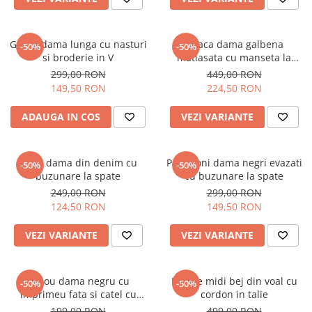
Geaca dama lunga cu nasturi
Geaca dama galbena
-50%
-50%
si broderie in V
matlasata cu manseta la
maneca si elastic in talie
299,00 RON
449,00 RON
149,50 RON
224,50 RON
ADAUGA IN COS
VEZI VARIANTE
Blugi dama din denim cu
Pantaloni dama negri evazati
-50%
-50%
buzunare la spate
cu buzunare la spate
249,00 RON
299,00 RON
124,50 RON
149,50 RON
VEZI VARIANTE
VEZI VARIANTE
Tricou dama negru cu
Rochie midi bej din voal cu
-50%
-50%
imprimeu fata si catel cu
cordon in talie
ochelari
199,00 RON
499,00 RON