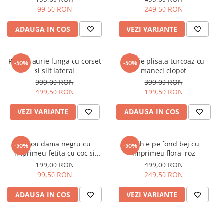
99,50 RON
249,50 RON
ADAUGA IN COS
VEZI VARIANTE
Rochie aurie lunga cu corset
Rochie plisata turcoaz cu
-50%
-50%
si slit lateral
maneci clopot
999,00 RON
399,00 RON
499,50 RON
199,50 RON
VEZI VARIANTE
ADAUGA IN COS
Tricou dama negru cu
Rochie pe fond bej cu
-50%
-50%
imprimeu fetita cu coc si
imprimeu floral roz
ochelari albastrii
199,00 RON
499,00 RON
99,50 RON
249,50 RON
ADAUGA IN COS
VEZI VARIANTE