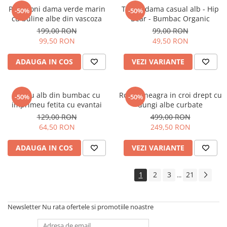
Pantaloni dama verde marin
Tricou dama casual alb - Hip
-50%
-50%
cu buline albe din vascoza
Bear - Bumbac Organic
199,00 RON
99,00 RON
99,50 RON
49,50 RON
ADAUGA IN COS
VEZI VARIANTE
Tricou alb din bumbac cu
Rochie neagra in croi drept cu
-50%
-50%
imprimeu fetita cu evantai
dungi albe curbate
129,00 RON
499,00 RON
64,50 RON
249,50 RON
ADAUGA IN COS
VEZI VARIANTE
1
2
3
21
...
Newsletter
Nu rata ofertele si promotiile noastre