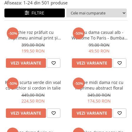
Salopete
Afiseaza:
1-
24
din
501
produse
Tricouri si topuri
FILTRE
Rochii de eveniment
Rochie roz prăfuit cu
Tricou dama casual alb -
-50%
-50%
imprimeu animal print și
Welcome To Paris - Bumbac
curea
Organic
399,00 RON
99,00 RON
199,50 RON
49,50 RON
VEZI VARIANTE
VEZI VARIANTE
Rochie scurta verde din voal
Rochie midi dama roz cu
-50%
-50%
cu anchior si cordon in talie
imprimeu abstract floral
449,00 RON
349,00 RON
224,50 RON
174,50 RON
VEZI VARIANTE
VEZI VARIANTE