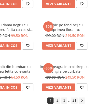
GA IN COS
VEZI VARIANTE
ou dama negru cu
Rochie pe fond bej cu
-50%
eu fetita cu coc si
imprimeu floral roz
helari albastrii
00 RON
99,50 RON
499,00 RON
249,50 RON
GA IN COS
VEZI VARIANTE
 alb din bumbac cu
Rochie neagra in croi drept cu
-50%
u fetita cu evantai
dungi albe curbate
00 RON
64,50 RON
499,00 RON
249,50 RON
GA IN COS
VEZI VARIANTE
1
2
3
21
...