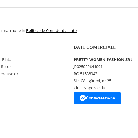
la mai multe in
Politica de Confidentialitate
DATE COMERCIALE
 Plata
PRETTY WOMEN FASHION SRL
e Retur
J2025022644001
Produselor
RO 51538943
Str. Călugăreni, nr.25
Cluj - Napoca, Cluj
Contacteaza-ne