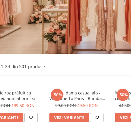
1-
24
din
501
produse
e roz prăfuit cu
Tricou dama casual alb -
Rochie s
-50%
-50%
eu animal print și
Welcome To Paris - Bumbac
cu anchi
curea
Organic
0 RON
199,50 RON
99,00 RON
49,50 RON
449,0
VARIANTE
VEZI VARIANTE
VEZI