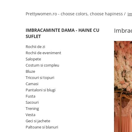
Salopete
Tricouri si topuri
Prettywomen.ro - choose colors, choose hapiness /
Im
Rochii de eveniment
Imbrac
IMBRACAMINTE DAMA - HAINE CU
SUFLET
Rochii de zi
Rochii de eveniment
Salopete
Costum si compleu
Bluze
Tricouri si topuri
Camasi
Pantaloni si blugi
Fusta
Sacouri
Trening
Vesta
Geci si jachete
Paltoane si blanuri