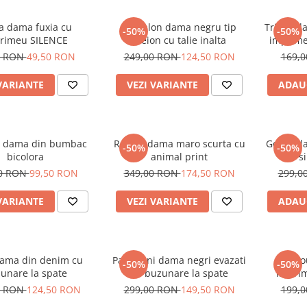
a dama fuxia cu
Pantalon dama negru tip
Tricou d
-50%
-50%
rimeu SILENCE
creion cu talie inalta
imprime
alb si
0 RON
49,50 RON
249,00 RON
124,50 RON
169,
VARIANTE
VEZI VARIANTE
ADAU
 dama din bumbac
Rochie dama maro scurta cu
Geaca da
-50%
-50%
bicolora
animal print
s
00 RON
99,50 RON
349,00 RON
174,50 RON
299,0
VARIANTE
VEZI VARIANTE
ADAU
dama din denim cu
Pantaloni dama negri evazati
Tric
-50%
-50%
unare la spate
cu buzunare la spate
imprim
0 RON
124,50 RON
299,00 RON
149,50 RON
199,