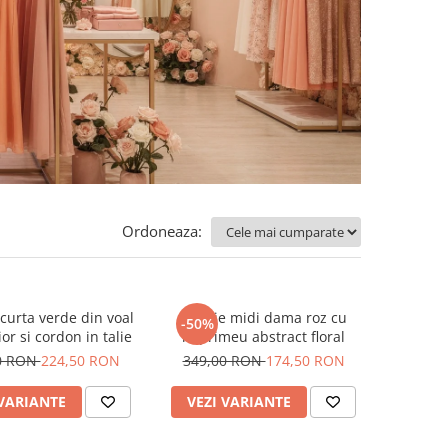
Ordoneaza:
curta verde din voal
Rochie midi dama roz cu
-50%
or si cordon in talie
imprimeu abstract floral
0 RON
224,50 RON
349,00 RON
174,50 RON
 VARIANTE
VEZI VARIANTE