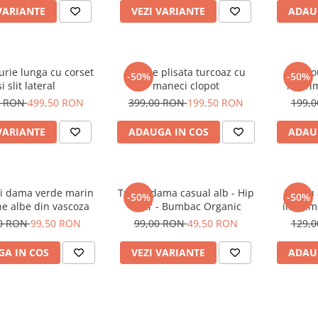
VARIANTE
VEZI VARIANTE
ADAU
urie lunga cu corset
Rochie plisata turcoaz cu
Tric
-50%
-50%
si slit lateral
maneci clopot
imprim
oc
0 RON
499,50 RON
399,00 RON
199,50 RON
199,
VARIANTE
ADAUGA IN COS
ADAU
i dama verde marin
Tricou dama casual alb - Hip
Tricou
-50%
-50%
ne albe din vascoza
Bear - Bumbac Organic
imprime
00 RON
99,50 RON
99,00 RON
49,50 RON
129,
A IN COS
VEZI VARIANTE
ADAU