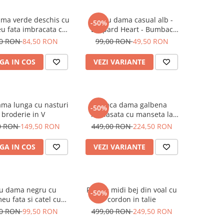
ama verde deschis cu
Tricou dama casual alb -
-50%
u fata imbracata cu
Leopard Heart - Bumbac
 inghetata in mana
Organic
00 RON
84,50 RON
99,00 RON
49,50 RON
GA IN COS
VEZI VARIANTE
ma lunga cu nasturi
Geaca dama galbena
-50%
i broderie in V
matlasata cu manseta la
maneca si elastic in talie
0 RON
149,50 RON
449,00 RON
224,50 RON
GA IN COS
VEZI VARIANTE
ou dama negru cu
Rochie midi bej din voal cu
-50%
eu fata si catel cu
cordon in talie
ochelari
00 RON
99,50 RON
499,00 RON
249,50 RON