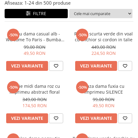
Salopete
Afiseaza:
1-
24
din
500
produse
Tricouri si topuri
FILTRE
Rochii de eveniment
Tricou dama casual alb -
Rochie scurta verde din voal
-50%
-50%
Welcome To Paris - Bumbac
cu anchior si cordon in talie
Organic
99,00 RON
449,00 RON
49,50 RON
224,50 RON
VEZI VARIANTE
VEZI VARIANTE
Rochie midi dama roz cu
Bluza dama fuxia cu
-50%
-50%
imprimeu abstract floral
imprimeu SILENCE
349,00 RON
99,00 RON
174,50 RON
49,50 RON
VEZI VARIANTE
VEZI VARIANTE