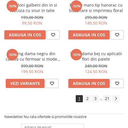
Pantaloni galbeni din in si
Rochie maro tip hanorac cu
-50%
-50%
vascoza cu snur in talie
buzunare si imprimeu floral
199,00 RON
299,00 RON
99,50 RON
149,50 RON
ADAUGA IN COS
ADAUGA IN COS
Trening dama negru din
Bluza dama bej cu aplicatii
-50%
-50%
catifea cu fermoar si model
flori din paiete
pe jacheta
399,00 RON
249,00 RON
199,50 RON
124,50 RON
VEZI VARIANTE
ADAUGA IN COS
1
2
3
21
...
Newsletter
Nu rata ofertele si promotiile noastre