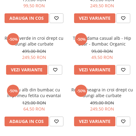
99,50 RON
249,50 RON
ADAUGA IN COS
VEZI VARIANTE
Rochie verde in croi drept cu
Tricou dama casual alb - Hip
-50%
-50%
dungi albe curbate
Bear - Bumbac Organic
499,00 RON
99,00 RON
249,50 RON
49,50 RON
VEZI VARIANTE
VEZI VARIANTE
Tricou alb din bumbac cu
Rochie neagra in croi drept cu
-50%
-50%
imprimeu fetita cu evantai
dungi albe curbate
129,00 RON
499,00 RON
64,50 RON
249,50 RON
ADAUGA IN COS
VEZI VARIANTE