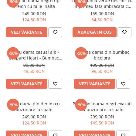
Pantalon dama negru tip
Tricou dama verde deschis cu
-50%
-50%
creion cu talie inalta
imprimeu fata imbracata cu
alb si inghetata in mana
249,00 RON
169,00 RON
124,50 RON
84,50 RON
VEZI VARIANTE
ADAUGA IN COS
Tricou dama casual alb -
Camasa dama din bumbac
-50%
-50%
Leopard Heart - Bumbac
bicolora
Organic
99,00 RON
199,00 RON
49,50 RON
99,50 RON
VEZI VARIANTE
VEZI VARIANTE
Blugi dama din denim cu
Pantaloni dama negri evazati
-50%
-50%
buzunare la spate
cu buzunare la spate
249,00 RON
299,00 RON
124,50 RON
149,50 RON
VEZI VARIANTE
VEZI VARIANTE