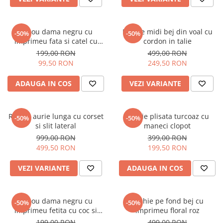
Tricou dama negru cu
Rochie midi bej din voal cu
-50%
-50%
imprimeu fata si catel cu
cordon in talie
ochelari
199,00 RON
499,00 RON
99,50 RON
249,50 RON
ADAUGA IN COS
VEZI VARIANTE
Rochie aurie lunga cu corset
Rochie plisata turcoaz cu
-50%
-50%
si slit lateral
maneci clopot
999,00 RON
399,00 RON
499,50 RON
199,50 RON
VEZI VARIANTE
ADAUGA IN COS
Tricou dama negru cu
Rochie pe fond bej cu
-50%
-50%
imprimeu fetita cu coc si
imprimeu floral roz
ochelari albastrii
199,00 RON
499,00 RON