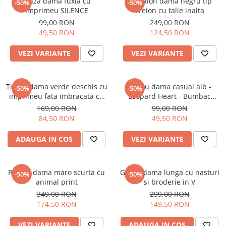
Bluza dama fuxia cu
Pantalon dama negru tip
-50%
-50%
imprimeu SILENCE
creion cu talie inalta
99,00 RON
249,00 RON
49,50 RON
124,50 RON
VEZI VARIANTE
VEZI VARIANTE
Tricou dama verde deschis cu
Tricou dama casual alb -
-50%
-50%
imprimeu fata imbracata cu
Leopard Heart - Bumbac
alb si inghetata in mana
Organic
169,00 RON
99,00 RON
84,50 RON
49,50 RON
ADAUGA IN COS
VEZI VARIANTE
Rochie dama maro scurta cu
Geaca dama lunga cu nasturi
-50%
-50%
animal print
si broderie in V
349,00 RON
299,00 RON
174,50 RON
149,50 RON
VEZI VARIANTE
ADAUGA IN COS