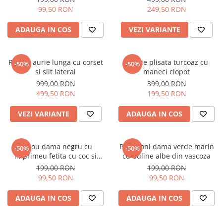
99,50 RON
249,50 RON
ADAUGA IN COS
VEZI VARIANTE
Rochie aurie lunga cu corset
Rochie plisata turcoaz cu
-50%
-50%
si slit lateral
maneci clopot
999,00 RON
399,00 RON
499,50 RON
199,50 RON
VEZI VARIANTE
ADAUGA IN COS
Tricou dama negru cu
Pantaloni dama verde marin
-50%
-50%
imprimeu fetita cu coc si
cu buline albe din vascoza
ochelari albastrii
199,00 RON
199,00 RON
99,50 RON
99,50 RON
ADAUGA IN COS
ADAUGA IN COS