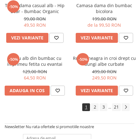
Tricou dama casual alb - Hip
Camasa dama din bumbac
-50%
Bear - Bumbac Organic
bicolora
99,00 RON
199,00 RON
49,50 RON
de la 99,50 RON
VEZI VARIANTE
VEZI VARIANTE
Tricou alb din bumbac cu
Rochie neagra in croi drept cu
-50%
-50%
imprimeu fetita cu evantai
dungi albe curbate
129,00 RON
499,00 RON
64,50 RON
249,50 RON
ADAUGA IN COS
VEZI VARIANTE
1
2
3
21
...
Newsletter
Nu rata ofertele si promotiile noastre