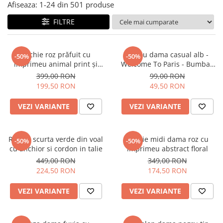
Salopete
Afiseaza:
1-
24
din
501
produse
Tricouri si topuri
FILTRE
Rochii de eveniment
Rochie roz prăfuit cu
Tricou dama casual alb -
-50%
-50%
imprimeu animal print și
Welcome To Paris - Bumbac
curea
Organic
399,00 RON
99,00 RON
199,50 RON
49,50 RON
VEZI VARIANTE
VEZI VARIANTE
Rochie scurta verde din voal
Rochie midi dama roz cu
-50%
-50%
cu anchior si cordon in talie
imprimeu abstract floral
449,00 RON
349,00 RON
224,50 RON
174,50 RON
VEZI VARIANTE
VEZI VARIANTE