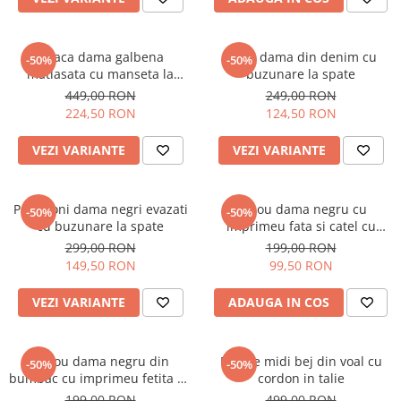
Geaca dama galbena
Blugi dama din denim cu
-50%
-50%
matlasata cu manseta la
buzunare la spate
maneca si elastic in talie
449,00 RON
249,00 RON
224,50 RON
124,50 RON
VEZI VARIANTE
VEZI VARIANTE
Pantaloni dama negri evazati
Tricou dama negru cu
-50%
-50%
cu buzunare la spate
imprimeu fata si catel cu
ochelari
299,00 RON
199,00 RON
149,50 RON
99,50 RON
VEZI VARIANTE
ADAUGA IN COS
Tricou dama negru din
Rochie midi bej din voal cu
-50%
-50%
bumbac cu imprimeu fetita cu
cordon in talie
bentita rosie
199,00 RON
499,00 RON