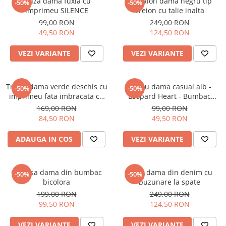
Bluza dama fuxia cu
Pantalon dama negru tip
-50%
-50%
imprimeu SILENCE
creion cu talie inalta
99,00 RON
249,00 RON
49,50 RON
124,50 RON
VEZI VARIANTE
VEZI VARIANTE
Tricou dama verde deschis cu
Tricou dama casual alb -
-50%
-50%
imprimeu fata imbracata cu
Leopard Heart - Bumbac
alb si inghetata in mana
Organic
169,00 RON
99,00 RON
84,50 RON
49,50 RON
ADAUGA IN COS
VEZI VARIANTE
Camasa dama din bumbac
Blugi dama din denim cu
-50%
-50%
bicolora
buzunare la spate
199,00 RON
249,00 RON
99,50 RON
124,50 RON
VEZI VARIANTE
VEZI VARIANTE