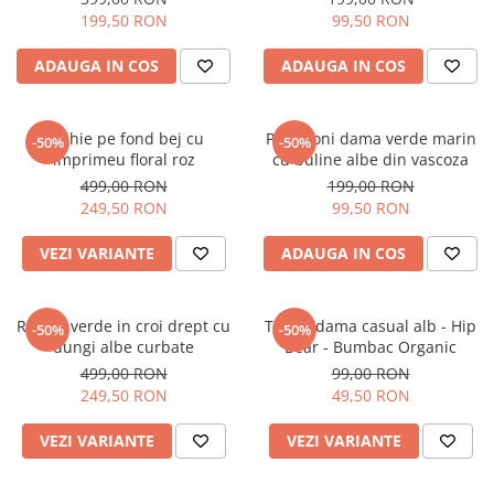
199,50 RON
99,50 RON
ADAUGA IN COS
ADAUGA IN COS
Rochie pe fond bej cu
Pantaloni dama verde marin
-50%
-50%
imprimeu floral roz
cu buline albe din vascoza
499,00 RON
199,00 RON
249,50 RON
99,50 RON
VEZI VARIANTE
ADAUGA IN COS
Rochie verde in croi drept cu
Tricou dama casual alb - Hip
-50%
-50%
dungi albe curbate
Bear - Bumbac Organic
499,00 RON
99,00 RON
249,50 RON
49,50 RON
VEZI VARIANTE
VEZI VARIANTE