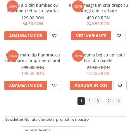
Tricou alb din bumbac cu
Rochie neagra in croi drept cu
-50%
-50%
imprimeu fetita cu evantai
dungi albe curbate
129,00 RON
499,00 RON
64,50 RON
249,50 RON
ADAUGA IN COS
VEZI VARIANTE
Rochie maro tip hanorac cu
Bluza dama bej cu aplicatii
-50%
-50%
buzunare si imprimeu floral
flori din paiete
299,00 RON
249,00 RON
149,50 RON
124,50 RON
ADAUGA IN COS
ADAUGA IN COS
1
2
3
21
...
Newsletter
Nu rata ofertele si promotiile noastre