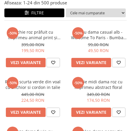
Salopete
Afiseaza:
1-
24
din
500
produse
Tricouri si topuri
FILTRE
Rochii de eveniment
Rochie roz prăfuit cu
Tricou dama casual alb -
-50%
-50%
imprimeu animal print și
Welcome To Paris - Bumbac
curea
Organic
399,00 RON
99,00 RON
199,50 RON
49,50 RON
VEZI VARIANTE
VEZI VARIANTE
Rochie scurta verde din voal
Rochie midi dama roz cu
-50%
-50%
cu anchior si cordon in talie
imprimeu abstract floral
449,00 RON
349,00 RON
224,50 RON
174,50 RON
VEZI VARIANTE
VEZI VARIANTE