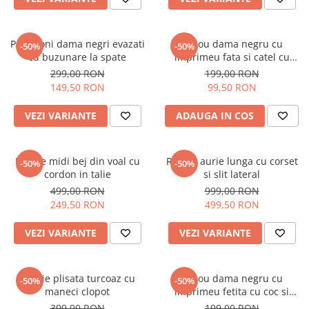
Pantaloni dama negri evazati
Tricou dama negru cu
-50%
-50%
cu buzunare la spate
imprimeu fata si catel cu
ochelari
299,00 RON
199,00 RON
149,50 RON
99,50 RON
VEZI VARIANTE
ADAUGA IN COS
Rochie midi bej din voal cu
Rochie aurie lunga cu corset
-50%
-50%
cordon in talie
si slit lateral
499,00 RON
999,00 RON
249,50 RON
499,50 RON
VEZI VARIANTE
VEZI VARIANTE
Rochie plisata turcoaz cu
Tricou dama negru cu
-50%
-50%
maneci clopot
imprimeu fetita cu coc si
ochelari albastrii
399,00 RON
199,00 RON