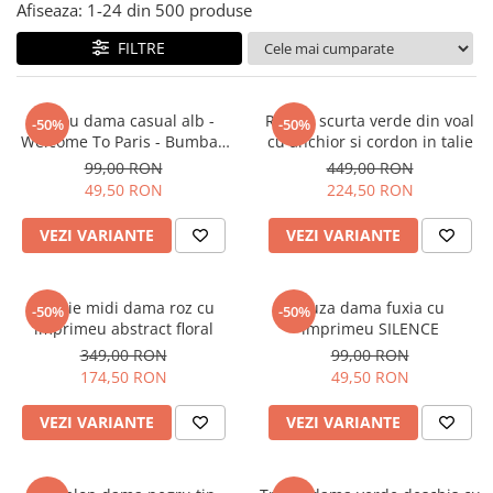
Salopete
Afiseaza:
1-
24
din
500
produse
Tricouri si topuri
FILTRE
Rochii de eveniment
Tricou dama casual alb -
Rochie scurta verde din voal
-50%
-50%
Welcome To Paris - Bumbac
cu anchior si cordon in talie
Organic
99,00 RON
449,00 RON
49,50 RON
224,50 RON
VEZI VARIANTE
VEZI VARIANTE
Rochie midi dama roz cu
Bluza dama fuxia cu
-50%
-50%
imprimeu abstract floral
imprimeu SILENCE
349,00 RON
99,00 RON
174,50 RON
49,50 RON
VEZI VARIANTE
VEZI VARIANTE