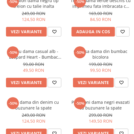
Pantalon dama negru tip
Tricou dama verde deschis cu
-50%
-50%
creion cu talie inalta
imprimeu fata imbracata cu
alb si inghetata in mana
249,00 RON
169,00 RON
124,50 RON
84,50 RON
VEZI VARIANTE
ADAUGA IN COS
Tricou dama casual alb -
Camasa dama din bumbac
-50%
-50%
Leopard Heart - Bumbac
bicolora
Organic
99,00 RON
199,00 RON
49,50 RON
99,50 RON
VEZI VARIANTE
VEZI VARIANTE
Blugi dama din denim cu
Pantaloni dama negri evazati
-50%
-50%
buzunare la spate
cu buzunare la spate
249,00 RON
299,00 RON
124,50 RON
149,50 RON
VEZI VARIANTE
VEZI VARIANTE