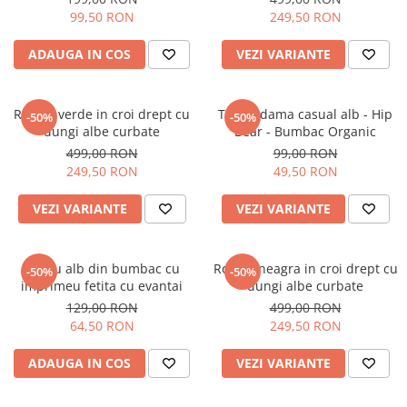
99,50 RON
249,50 RON
ADAUGA IN COS
VEZI VARIANTE
Rochie verde in croi drept cu
Tricou dama casual alb - Hip
-50%
-50%
dungi albe curbate
Bear - Bumbac Organic
499,00 RON
99,00 RON
249,50 RON
49,50 RON
VEZI VARIANTE
VEZI VARIANTE
Tricou alb din bumbac cu
Rochie neagra in croi drept cu
-50%
-50%
imprimeu fetita cu evantai
dungi albe curbate
129,00 RON
499,00 RON
64,50 RON
249,50 RON
ADAUGA IN COS
VEZI VARIANTE