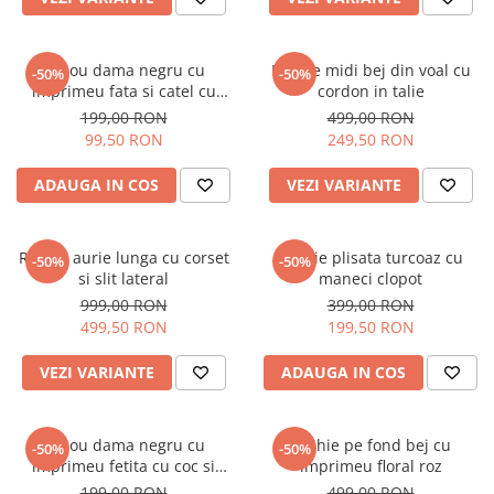
Tricou dama negru cu
Rochie midi bej din voal cu
-50%
-50%
imprimeu fata si catel cu
cordon in talie
ochelari
199,00 RON
499,00 RON
99,50 RON
249,50 RON
ADAUGA IN COS
VEZI VARIANTE
Rochie aurie lunga cu corset
Rochie plisata turcoaz cu
-50%
-50%
si slit lateral
maneci clopot
999,00 RON
399,00 RON
499,50 RON
199,50 RON
VEZI VARIANTE
ADAUGA IN COS
Tricou dama negru cu
Rochie pe fond bej cu
-50%
-50%
imprimeu fetita cu coc si
imprimeu floral roz
ochelari albastrii
199,00 RON
499,00 RON