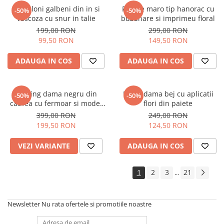
Pantaloni galbeni din in si
Rochie maro tip hanorac cu
-50%
-50%
vascoza cu snur in talie
buzunare si imprimeu floral
199,00 RON
299,00 RON
99,50 RON
149,50 RON
ADAUGA IN COS
ADAUGA IN COS
Trening dama negru din
Bluza dama bej cu aplicatii
-50%
-50%
catifea cu fermoar si model
flori din paiete
pe jacheta
399,00 RON
249,00 RON
199,50 RON
124,50 RON
VEZI VARIANTE
ADAUGA IN COS
1
2
3
21
...
Newsletter
Nu rata ofertele si promotiile noastre