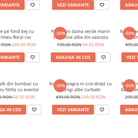
VARIANTE
VEZI VARIANTE
ADAU
e pe fond bej cu
Pantaloni dama verde marin
Rochie v
-50%
-50%
imeu floral roz
cu buline albe din vascoza
dun
0 RON
249,50 RON
199,00 RON
99,50 RON
499,0
VARIANTE
ADAUGA IN COS
VEZI
 alb din bumbac cu
Rochie neagra in croi drept cu
Rochie 
-50%
-50%
u fetita cu evantai
dungi albe curbate
buzunar
00 RON
64,50 RON
499,00 RON
249,50 RON
299,0
A IN COS
VEZI VARIANTE
ADAU