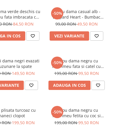
ama verde deschis cu
Tricou dama casual alb -
-50%
u fata imbracata cu
Leopard Heart - Bumbac
 inghetata in mana
Organic
00 RON
84,50 RON
99,00 RON
49,50 RON
GA IN COS
VEZI VARIANTE
i dama negri evazati
Tricou dama negru cu
-50%
uzunare la spate
imprimeu fata si catel cu
ochelari
0 RON
149,50 RON
199,00 RON
99,50 RON
 VARIANTE
ADAUGA IN COS
 plisata turcoaz cu
Tricou dama negru cu
-50%
aneci clopot
imprimeu fetita cu coc si
ochelari albastrii
0 RON
199,50 RON
199,00 RON
99,50 RON