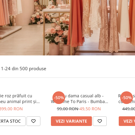
1-
24
din
500
produse
e roz prăfuit cu
Tricou dama casual alb -
Rochie s
-50%
-50%
eu animal print și
Welcome To Paris - Bumbac
cu anchi
curea
Organic
399,00 RON
99,00 RON
49,50 RON
449,0
ERTA STOC
VEZI VARIANTE
VEZI