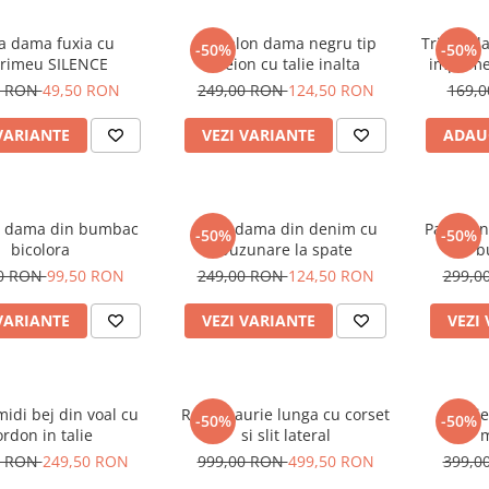
a dama fuxia cu
Pantalon dama negru tip
Tricou d
-50%
-50%
rimeu SILENCE
creion cu talie inalta
imprime
alb si
0 RON
49,50 RON
249,00 RON
124,50 RON
169,
VARIANTE
VEZI VARIANTE
ADAU
 dama din bumbac
Blugi dama din denim cu
Pantalon
-50%
-50%
bicolora
buzunare la spate
cu b
00 RON
99,50 RON
249,00 RON
124,50 RON
299,0
VARIANTE
VEZI VARIANTE
VEZI
idi bej din voal cu
Rochie aurie lunga cu corset
Rochie
-50%
-50%
ordon in talie
si slit lateral
m
0 RON
249,50 RON
999,00 RON
499,50 RON
399,0