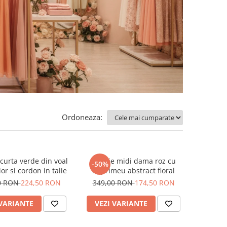
Ordoneaza:
curta verde din voal
Rochie midi dama roz cu
-50%
or si cordon in talie
imprimeu abstract floral
0 RON
224,50 RON
349,00 RON
174,50 RON
 VARIANTE
VEZI VARIANTE