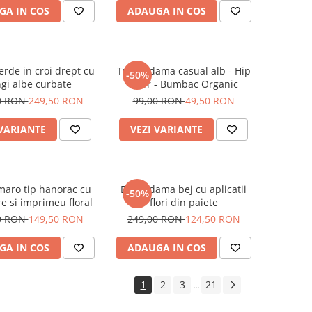
GA IN COS
ADAUGA IN COS
erde in croi drept cu
Tricou dama casual alb - Hip
-50%
gi albe curbate
Bear - Bumbac Organic
0 RON
249,50 RON
99,00 RON
49,50 RON
 VARIANTE
VEZI VARIANTE
maro tip hanorac cu
Bluza dama bej cu aplicatii
-50%
e si imprimeu floral
flori din paiete
0 RON
149,50 RON
249,00 RON
124,50 RON
GA IN COS
ADAUGA IN COS
1
2
3
21
...