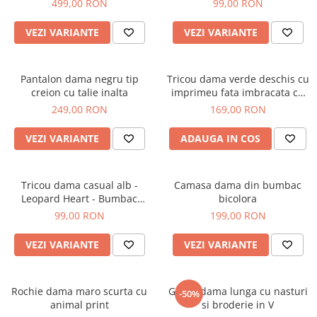
499,00 RON
99,00 RON
VEZI VARIANTE
VEZI VARIANTE
Pantalon dama negru tip
Tricou dama verde deschis cu
creion cu talie inalta
imprimeu fata imbracata cu
alb si inghetata in mana
249,00 RON
169,00 RON
VEZI VARIANTE
ADAUGA IN COS
Tricou dama casual alb -
Camasa dama din bumbac
Leopard Heart - Bumbac
bicolora
Organic
99,00 RON
199,00 RON
VEZI VARIANTE
VEZI VARIANTE
Rochie dama maro scurta cu
Geaca dama lunga cu nasturi
-50%
animal print
si broderie in V