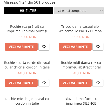
Salopete
Afiseaza:
1-
24
din
501
produse
Tricouri si topuri
FILTRE
Rochii de eveniment
Rochie roz prăfuit cu
Tricou dama casual alb -
imprimeu animal print și
Welcome To Paris - Bumbac
curea
Organic
399,00 RON
99,00 RON
VEZI VARIANTE
VEZI VARIANTE
Rochie scurta verde din voal
Rochie midi dama roz cu
cu anchior si cordon in talie
imprimeu abstract floral
449,00 RON
349,00 RON
VEZI VARIANTE
VEZI VARIANTE
Rochie midi bej din voal cu
Bluza dama fuxia cu
cordon in talie
imprimeu SILENCE