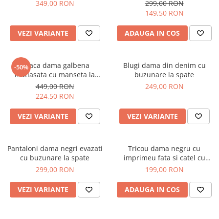
349,00 RON
299,00 RON
149,50 RON
VEZI VARIANTE
ADAUGA IN COS
Geaca dama galbena
Blugi dama din denim cu
-50%
matlasata cu manseta la
buzunare la spate
maneca si elastic in talie
449,00 RON
249,00 RON
224,50 RON
VEZI VARIANTE
VEZI VARIANTE
Pantaloni dama negri evazati
Tricou dama negru cu
cu buzunare la spate
imprimeu fata si catel cu
ochelari
299,00 RON
199,00 RON
VEZI VARIANTE
ADAUGA IN COS