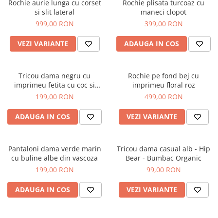
Rochie aurie lunga cu corset
Rochie plisata turcoaz cu
si slit lateral
maneci clopot
999,00 RON
399,00 RON
VEZI VARIANTE
ADAUGA IN COS
Tricou dama negru cu
Rochie pe fond bej cu
imprimeu fetita cu coc si
imprimeu floral roz
ochelari albastrii
199,00 RON
499,00 RON
ADAUGA IN COS
VEZI VARIANTE
Pantaloni dama verde marin
Tricou dama casual alb - Hip
cu buline albe din vascoza
Bear - Bumbac Organic
199,00 RON
99,00 RON
ADAUGA IN COS
VEZI VARIANTE