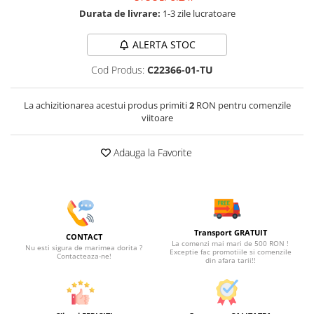
Durata de livrare:
1-3 zile lucratoare
ALERTA STOC
Cod Produs:
C22366-01-TU
La achizitionarea acestui produs primiti
2
RON pentru comenzile
viitoare
Adauga la Favorite
Transport GRATUIT
CONTACT
La comenzi mai mari de 500 RON !
Nu esti sigura de marimea dorita ?
Exceptie fac promotiile si comenzile
Contacteaza-ne!
din afara tarii!!