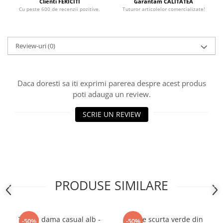
Clienti FERICITI
Garantam CALITATEA
Cu peste 600 de recenzii pozitive.
Tuturor articolelor comercializate!
Review-uri
(0)
Daca doresti sa iti exprimi parerea despre acest produs
poti adauga un review.
SCRIE UN REVIEW
PRODUSE SIMILARE
Tricou dama casual alb -
Rochie scurta verde din
-50%
-50%