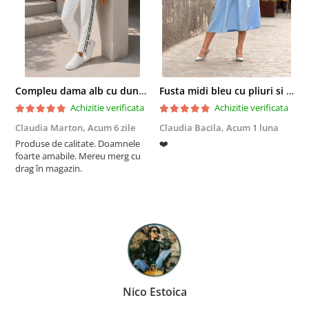
Compleu dama alb cu dungi laterale in nuante de verde si negru
Fusta midi bleu cu pliuri si buzunare
Achizitie verificata
Achizitie verificata
Claudia Marton,
Acum 6 zile
Claudia Bacila,
Acum 1 luna
Z
Produse de calitate. Doamnele
❤️
5
foarte amabile. Mereu merg cu
drag în magazin.
Nico Estoica