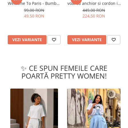
Welcome To Paris - Bumbac
voal cu anchior si cordon in
Organic
talie
99,00 RON
449,00 RON
49,50 RON
224,50 RON
VEZI VARIANTE
VEZI VARIANTE
✨ CE SPUN FEMEILE CARE
POARTĂ PRETTY WOMEN!