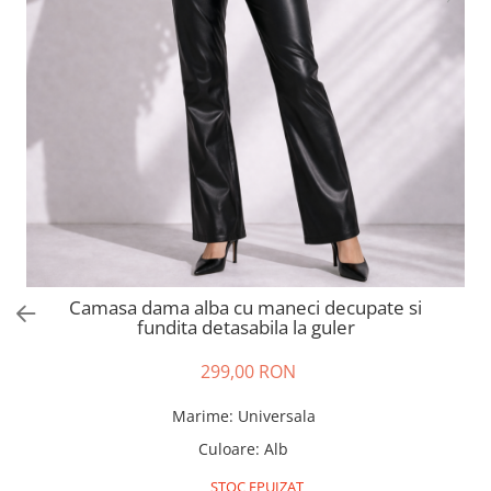
Salopete
Tricouri si topuri
Rochii de eveniment
Camasa dama alba cu maneci decupate si
fundita detasabila la guler
299,00 RON
Marime
:
Universala
Culoare
:
Alb
STOC EPUIZAT