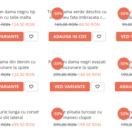
on dama negru tip
Tricou dama verde deschis cu
Tricou
-50%
-50%
n cu talie inalta
imprimeu fata imbracata cu
Leopa
alb si inghetata in mana
0 RON
124,50 RON
169,00 RON
84,50 RON
99,0
VARIANTE
ADAUGA IN COS
VEZI
dama din denim cu
Pantaloni dama negri evazati
Tric
-50%
-50%
unare la spate
cu buzunare la spate
imprim
0 RON
124,50 RON
299,00 RON
149,50 RON
199,
VARIANTE
VEZI VARIANTE
ADAU
urie lunga cu corset
Rochie plisata turcoaz cu
Tric
-50%
-50%
si slit lateral
maneci clopot
imprim
oc
0 RON
499,50 RON
399,00 RON
199,50 RON
199,