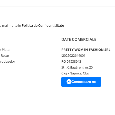
la mai multe in
Politica de Confidentialitate
DATE COMERCIALE
 Plata
PRETTY WOMEN FASHION SRL
e Retur
J2025022644001
Produselor
RO 51538943
Str. Călugăreni, nr.25
Cluj - Napoca, Cluj
Contacteaza-ne