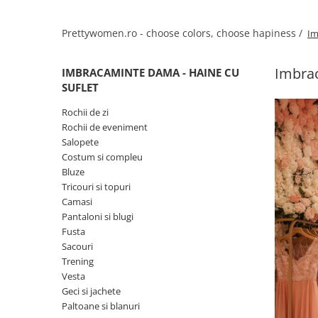
Salopete
Tricouri si topuri
Prettywomen.ro - choose colors, choose hapiness /
Im
Rochii de eveniment
Imbrac
IMBRACAMINTE DAMA - HAINE CU
SUFLET
Rochii de zi
Rochii de eveniment
Salopete
Costum si compleu
Bluze
Tricouri si topuri
Camasi
Pantaloni si blugi
Fusta
Sacouri
Trening
Vesta
Geci si jachete
Paltoane si blanuri