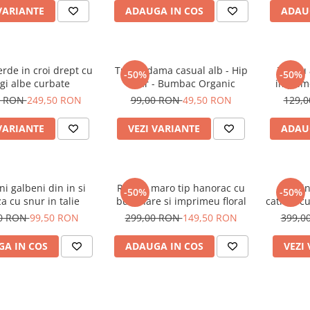
VARIANTE
ADAUGA IN COS
ADAU
rde in croi drept cu
Tricou dama casual alb - Hip
Tricou
-50%
-50%
gi albe curbate
Bear - Bumbac Organic
imprime
0 RON
249,50 RON
99,00 RON
49,50 RON
129,
VARIANTE
VEZI VARIANTE
ADAU
ni galbeni din in si
Rochie maro tip hanorac cu
Treni
-50%
-50%
a cu snur in talie
buzunare si imprimeu floral
catifea c
00 RON
99,50 RON
299,00 RON
149,50 RON
399,0
A IN COS
ADAUGA IN COS
VEZI