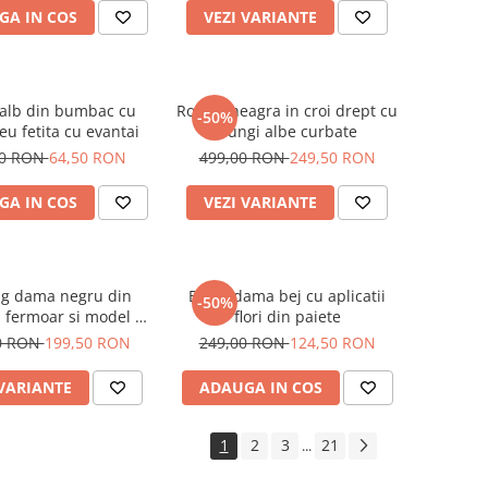
GA IN COS
VEZI VARIANTE
 alb din bumbac cu
Rochie neagra in croi drept cu
-50%
u fetita cu evantai
dungi albe curbate
00 RON
64,50 RON
499,00 RON
249,50 RON
GA IN COS
VEZI VARIANTE
ng dama negru din
Bluza dama bej cu aplicatii
-50%
u fermoar si model pe
flori din paiete
jacheta
0 RON
199,50 RON
249,00 RON
124,50 RON
 VARIANTE
ADAUGA IN COS
1
2
3
21
...