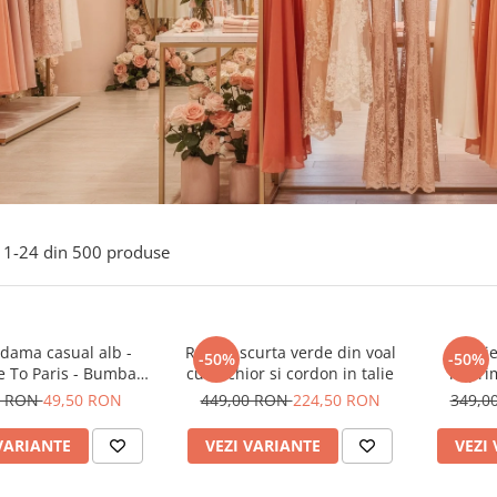
1-
24
din
500
produse
 dama casual alb -
Rochie scurta verde din voal
Rochie
-50%
-50%
 To Paris - Bumbac
cu anchior si cordon in talie
imprim
Organic
0 RON
49,50 RON
449,00 RON
224,50 RON
349,0
VARIANTE
VEZI VARIANTE
VEZI