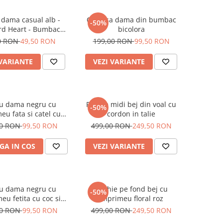
 dama casual alb -
Camasa dama din bumbac
-50%
rd Heart - Bumbac
bicolora
Organic
0 RON
49,50 RON
199,00 RON
99,50 RON
 VARIANTE
VEZI VARIANTE
ou dama negru cu
Rochie midi bej din voal cu
-50%
eu fata si catel cu
cordon in talie
ochelari
00 RON
99,50 RON
499,00 RON
249,50 RON
GA IN COS
VEZI VARIANTE
ou dama negru cu
Rochie pe fond bej cu
-50%
eu fetita cu coc si
imprimeu floral roz
helari albastrii
00 RON
99,50 RON
499,00 RON
249,50 RON