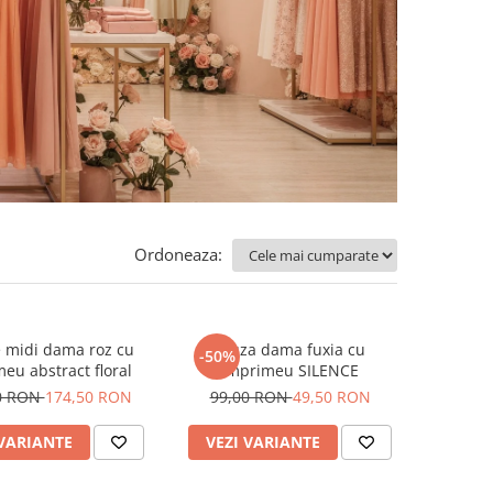
Ordoneaza:
 midi dama roz cu
Bluza dama fuxia cu
-50%
eu abstract floral
imprimeu SILENCE
0 RON
174,50 RON
99,00 RON
49,50 RON
 VARIANTE
VEZI VARIANTE