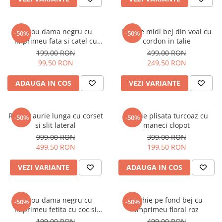
Tricou dama negru cu
Rochie midi bej din voal cu
-50%
-50%
imprimeu fata si catel cu
cordon in talie
ochelari
199,00 RON
499,00 RON
99,50 RON
249,50 RON
ADAUGA IN COS
VEZI VARIANTE
Rochie aurie lunga cu corset
Rochie plisata turcoaz cu
-50%
-50%
si slit lateral
maneci clopot
999,00 RON
399,00 RON
499,50 RON
199,50 RON
VEZI VARIANTE
ADAUGA IN COS
Tricou dama negru cu
Rochie pe fond bej cu
-50%
-50%
imprimeu fetita cu coc si
imprimeu floral roz
ochelari albastrii
199,00 RON
499,00 RON