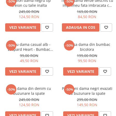
Pantalon dama negru tip
Tricou dama verde deschis cu
-50%
-50%
creion cu talie inalta
imprimeu fata imbracata cu
alb si inghetata in mana
249,00 RON
169,00 RON
124,50 RON
84,50 RON
VEZI VARIANTE
ADAUGA IN COS
Tricou dama casual alb -
Camasa dama din bumbac
-50%
-50%
Leopard Heart - Bumbac
bicolora
Organic
99,00 RON
199,00 RON
49,50 RON
99,50 RON
VEZI VARIANTE
VEZI VARIANTE
Blugi dama din denim cu
Pantaloni dama negri evazati
-50%
-50%
buzunare la spate
cu buzunare la spate
249,00 RON
299,00 RON
124,50 RON
149,50 RON
VEZI VARIANTE
VEZI VARIANTE