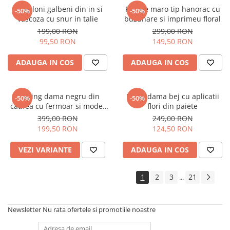
Pantaloni galbeni din in si
Rochie maro tip hanorac cu
-50%
-50%
vascoza cu snur in talie
buzunare si imprimeu floral
199,00 RON
299,00 RON
99,50 RON
149,50 RON
ADAUGA IN COS
ADAUGA IN COS
Trening dama negru din
Bluza dama bej cu aplicatii
-50%
-50%
catifea cu fermoar si model
flori din paiete
pe jacheta
399,00 RON
249,00 RON
199,50 RON
124,50 RON
VEZI VARIANTE
ADAUGA IN COS
1
2
3
21
...
Newsletter
Nu rata ofertele si promotiile noastre