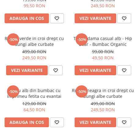
99,50 RON
249,50 RON
ADAUGA IN COS
VEZI VARIANTE
Rochie verde in croi drept cu
Tricou dama casual alb - Hip
-50%
-50%
dungi albe curbate
Bear - Bumbac Organic
499,00 RON
99,00 RON
249,50 RON
49,50 RON
VEZI VARIANTE
VEZI VARIANTE
Tricou alb din bumbac cu
Rochie neagra in croi drept cu
-50%
-50%
imprimeu fetita cu evantai
dungi albe curbate
129,00 RON
499,00 RON
64,50 RON
249,50 RON
ADAUGA IN COS
VEZI VARIANTE