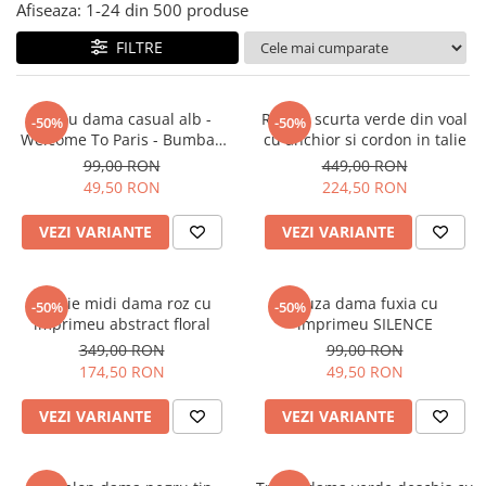
Salopete
Afiseaza:
1-
24
din
500
produse
Tricouri si topuri
FILTRE
Rochii de eveniment
Tricou dama casual alb -
Rochie scurta verde din voal
-50%
-50%
Welcome To Paris - Bumbac
cu anchior si cordon in talie
Organic
99,00 RON
449,00 RON
49,50 RON
224,50 RON
VEZI VARIANTE
VEZI VARIANTE
Rochie midi dama roz cu
Bluza dama fuxia cu
-50%
-50%
imprimeu abstract floral
imprimeu SILENCE
349,00 RON
99,00 RON
174,50 RON
49,50 RON
VEZI VARIANTE
VEZI VARIANTE